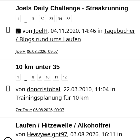
Joels Daily Challenge - Streakrunning
1
31
32
33
34
35
…
von
JoelH
,
04.11.2020, 14:46
in
Tagebücher
/ Blogs rund ums Laufen
JoelH
06.08.2026, 09:57
10 km unter 35
1
8
9
10
11
12
…
von
doncristobal
,
22.03.2010, 11:04
in
Trainingsplanung für 10 km
ZenZone
06.08.2026, 09:07
Laufen / Hitzewelle / Alkoholfrei
von
Heavyweight97
,
03.08.2026, 16:11
in