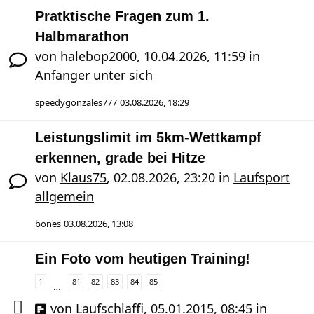
Pratktische Fragen zum 1.
Halbmarathon
von
halebop2000
,
10.04.2026, 11:59
in
Anfänger unter sich
speedygonzales777
03.08.2026, 18:29
Leistungslimit im 5km-Wettkampf
erkennen, grade bei Hitze
von
Klaus75
,
02.08.2026, 23:20
in
Laufsport
allgemein
bones
03.08.2026, 13:08
Ein Foto vom heutigen Training!
1
81
82
83
84
85
…
von
Laufschlaffi
,
05.01.2015, 08:45
in