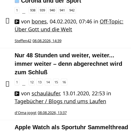
Corona und der Sport
1
938
939
940
941
942
…
von
bones
,
04.02.2020, 07:46
in
Off-Topic:
Über Gott und die Welt
Steffen42
08.08.2026, 14:39
Nur 48 Stunden und weiter, weiter...
immer weiter – denn abgerechnet wird
zum Schluß
1
12
13
14
15
16
…
von
schauläufer
,
13.01.2020, 22:53
in
Tagebücher / Blogs rund ums Laufen
d'Oma joggt
08.08.2026, 13:37
Apple Watch als Sportuhr Sammelthread