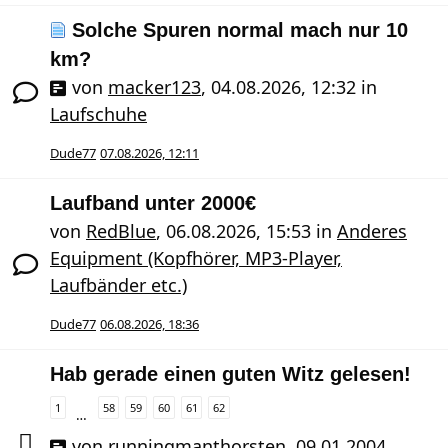
Solche Spuren normal mach nur 10
km?
von
macker123
,
04.08.2026, 12:32
in
Laufschuhe
Dude77
07.08.2026, 12:11
Laufband unter 2000€
von
RedBlue
,
06.08.2026, 15:53
in
Anderes
Equipment (Kopfhörer, MP3-Player,
Laufbänder etc.)
Dude77
06.08.2026, 18:36
Hab gerade einen guten Witz gelesen!
1
58
59
60
61
62
…
von
runningmanthorsten
,
09.01.2004,