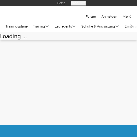
Hefte
Produkte
Forum
Anmelden
Menü
Trainingspläne
Training
Laufevents
Schuhe & Ausrüstung
Ernähr
Loading ...