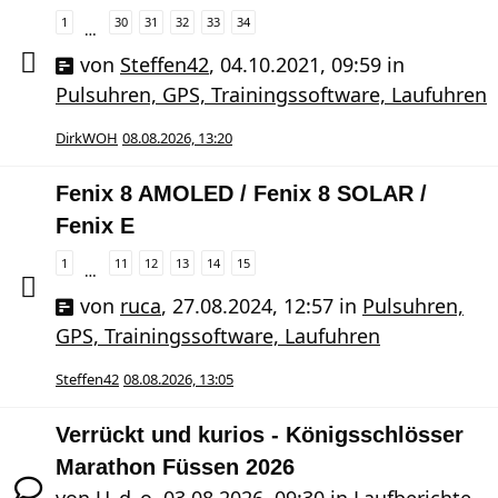
1
30
31
32
33
34
…
von
Steffen42
,
04.10.2021, 09:59
in
Pulsuhren, GPS, Trainingssoftware, Laufuhren
DirkWOH
08.08.2026, 13:20
Fenix 8 AMOLED / Fenix 8 SOLAR /
Fenix E
1
11
12
13
14
15
…
von
ruca
,
27.08.2024, 12:57
in
Pulsuhren,
GPS, Trainingssoftware, Laufuhren
Steffen42
08.08.2026, 13:05
Verrückt und kurios - Königsschlösser
Marathon Füssen 2026
von
U_d_o
,
03.08.2026, 09:30
in
Laufberichte