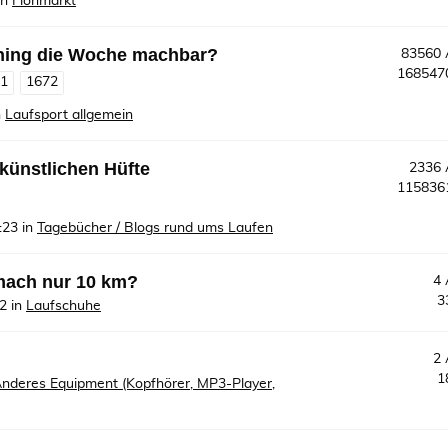
in
Flohmarkt
ining die Woche machbar?
83560
16854
71
1672
n
Laufsport allgemein
 künstlichen Hüfte
2336
11583
:23
in
Tagebücher / Blogs rund ums Laufen
mach nur 10 km?
4
3
32
in
Laufschuhe
2
1
nderes Equipment (Kopfhörer, MP3-Player,