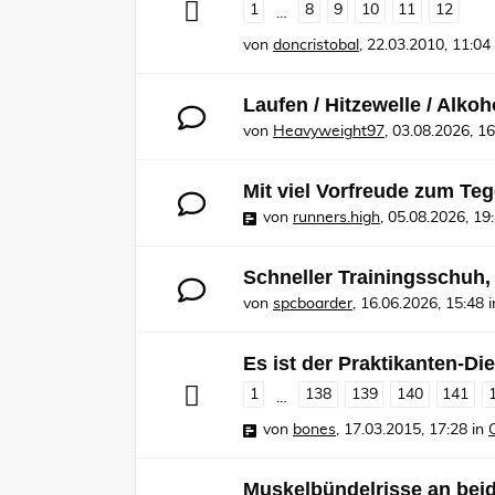
1
8
9
10
11
12
…
von
doncristobal
,
22.03.2010, 11:04
Laufen / Hitzewelle / Alkoh
von
Heavyweight97
,
03.08.2026, 16
Mit viel Vorfreude zum Te
von
runners.high
,
05.08.2026, 19
Schneller Trainingsschuh,
von
spcboarder
,
16.06.2026, 15:48
i
Es ist der Praktikanten-Die
1
138
139
140
141
…
von
bones
,
17.03.2015, 17:28
in
Muskelbündelrisse an bei