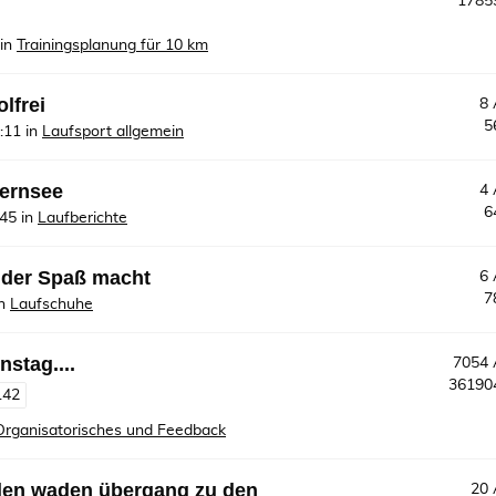
178
in
Trainingsplanung für 10 km
olfrei
8
5
:11
in
Laufsport allgemein
gernsee
4
6
:45
in
Laufberichte
 der Spaß macht
6
7
n
Laufschuhe
nstag....
7054
3619
142
Organisatorisches und Feedback
den waden übergang zu den
20