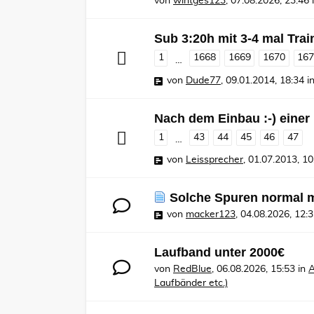
von
wintges123
,
07.08.2026, 23:46
Sub 3:20h mit 3-4 mal Tra
1
1668
1669
1670
16
…
von
Dude77
,
09.01.2014, 18:34
i
Nach dem Einbau :-) einer
1
43
44
45
46
47
…
von
Leissprecher
,
01.07.2013, 10
Solche Spuren normal 
von
macker123
,
04.08.2026, 12:
Laufband unter 2000€
von
RedBlue
,
06.08.2026, 15:53
in
A
Laufbänder etc.)