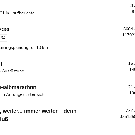
3
8
:01
in
Laufberichte
7:30
6664
1179
134
ainingsplanung für 10 km
f
15
14
n
Ausrüstung
. Halbmarathon
21
19
9
in
Anfänger unter sich
 weiter... immer weiter – denn
777
32513
luß