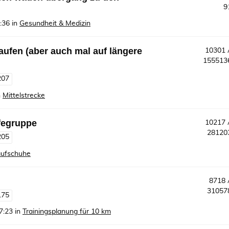
9
:36
in
Gesundheit & Medizin
 laufen (aber auch mal auf längere
10301
15551
207
n
Mittelstrecke
fegruppe
10217
2812
205
ufschuhe
8718
3105
175
7:23
in
Trainingsplanung für 10 km