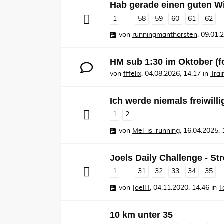
Hab gerade einen guten Wi
1
58
59
60
61
62
…
von
runningmanthorsten
,
09.01.
HM sub 1:30 im Oktober (f
von
fffelix
,
04.08.2026, 14:17
in
Tra
Ich werde niemals freiwilli
1
2
von
Mel_is_running
,
16.04.2025, 
Joels Daily Challenge - St
1
31
32
33
34
35
…
von
JoelH
,
04.11.2020, 14:46
in
T
10 km unter 35