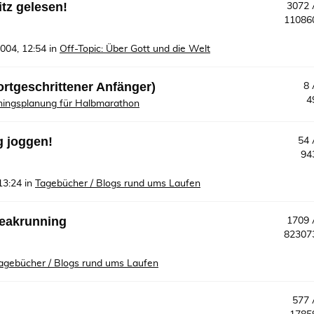
tz gelesen!
3072
1108
2004, 12:54
in
Off-Topic: Über Gott und die Welt
ortgeschrittener Anfänger)
8
4
iningsplanung für Halbmarathon
g joggen!
54
94
13:24
in
Tagebücher / Blogs rund ums Laufen
reakrunning
1709
8230
agebücher / Blogs rund ums Laufen
577