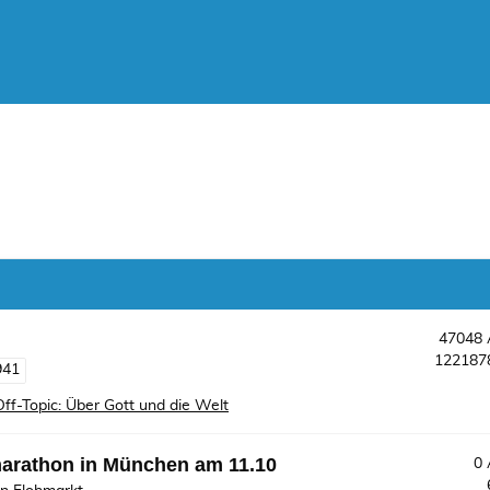
47048
12218
941
Off-Topic: Über Gott und die Welt
marathon in München am 11.10
0