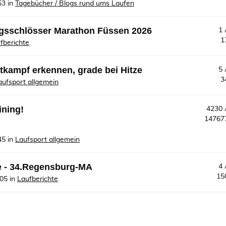
53
in
Tagebücher / Blogs rund ums Laufen
nigsschlösser Marathon Füssen 2026
1
1
fberichte
tkampf erkennen, grade bei Hitze
5
3
aufsport allgemein
ining!
4230
1476
45
in
Laufsport allgemein
e - 34.Regensburg-MA
4
15
:05
in
Laufberichte