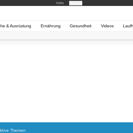
Hefte
Produkte
he & Ausrüstung
Ernährung
Gesundheit
Videos
Lauf
ktive Themen