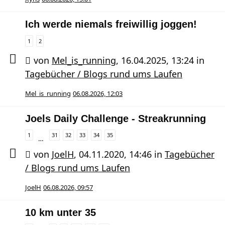
Ich werde niemals freiwillig joggen!
1
2
von
Mel_is_running
,
16.04.2025, 13:24
in
Tagebücher / Blogs rund ums Laufen
Mel_is_running
06.08.2026, 12:03
Joels Daily Challenge - Streakrunning
1
31
32
33
34
35
…
von
JoelH
,
04.11.2020, 14:46
in
Tagebücher
/ Blogs rund ums Laufen
JoelH
06.08.2026, 09:57
10 km unter 35