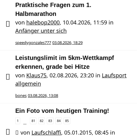
Pratktische Fragen zum 1.
Halbmarathon
von
halebop2000
,
10.04.2026, 11:59
in
Anfänger unter sich
speedygonzales777
03.08.2026, 18:29
Leistungslimit im 5km-Wettkampf
erkennen, grade bei Hitze
von
Klaus75
,
02.08.2026, 23:20
in
Laufsport
allgemein
bones
03.08.2026, 13:08
Ein Foto vom heutigen Training!
1
81
82
83
84
85
…
von
Laufschlaffi
,
05.01.2015, 08:45
in