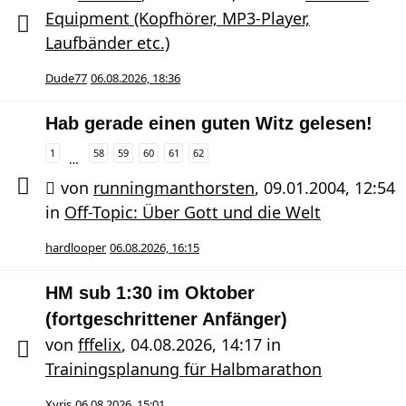
Equipment (Kopfhörer, MP3-Player,
Laufbänder etc.)
Dude77
06.08.2026, 18:36
Hab gerade einen guten Witz gelesen!
1
58
59
60
61
62
…
von
runningmanthorsten
,
09.01.2004, 12:54
in
Off-Topic: Über Gott und die Welt
hardlooper
06.08.2026, 16:15
HM sub 1:30 im Oktober
(fortgeschrittener Anfänger)
von
fffelix
,
04.08.2026, 14:17
in
Trainingsplanung für Halbmarathon
Xyris
06.08.2026, 15:01