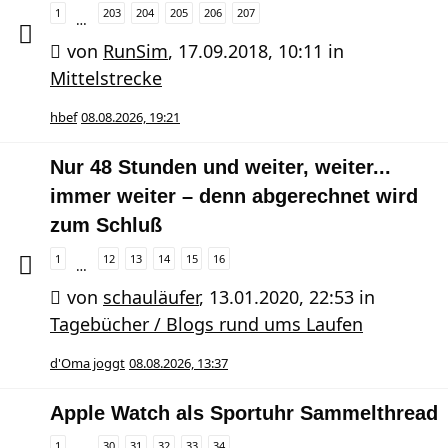
1
203
204
205
206
207
…
von
RunSim
,
17.09.2018, 10:11
in
Mittelstrecke
hbef
08.08.2026, 19:21
Nur 48 Stunden und weiter, weiter...
immer weiter – denn abgerechnet wird
zum Schluß
1
12
13
14
15
16
…
von
schauläufer
,
13.01.2020, 22:53
in
Tagebücher / Blogs rund ums Laufen
d'Oma joggt
08.08.2026, 13:37
Apple Watch als Sportuhr Sammelthread
1
30
31
32
33
34