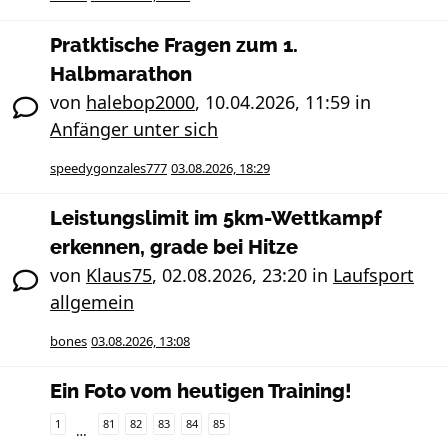
Pratktische Fragen zum 1.
Halbmarathon
von
halebop2000
,
10.04.2026, 11:59
in
Anfänger unter sich
speedygonzales777
03.08.2026, 18:29
Leistungslimit im 5km-Wettkampf
erkennen, grade bei Hitze
von
Klaus75
,
02.08.2026, 23:20
in
Laufsport
allgemein
bones
03.08.2026, 13:08
Ein Foto vom heutigen Training!
1
81
82
83
84
85
…