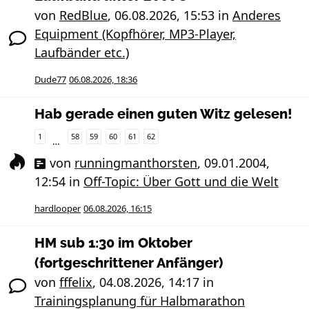
von
RedBlue
,
06.08.2026, 15:53
in
Anderes
Equipment (Kopfhörer, MP3-Player,
Laufbänder etc.)
Dude77
06.08.2026, 18:36
Hab gerade einen guten Witz gelesen!
1
58
59
60
61
62
…
von
runningmanthorsten
,
09.01.2004,
12:54
in
Off-Topic: Über Gott und die Welt
hardlooper
06.08.2026, 16:15
HM sub 1:30 im Oktober
(fortgeschrittener Anfänger)
von
fffelix
,
04.08.2026, 14:17
in
Trainingsplanung für Halbmarathon