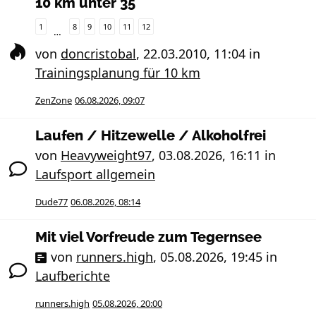
10 km unter 35
1
8
9
10
11
12
…
von
doncristobal
,
22.03.2010, 11:04
in
Trainingsplanung für 10 km
ZenZone
06.08.2026, 09:07
Laufen / Hitzewelle / Alkoholfrei
von
Heavyweight97
,
03.08.2026, 16:11
in
Laufsport allgemein
Dude77
06.08.2026, 08:14
Mit viel Vorfreude zum Tegernsee
von
runners.high
,
05.08.2026, 19:45
in
Laufberichte
runners.high
05.08.2026, 20:00