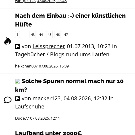
wintges123
07.08.2026, 23:46
Nach dem Einbau :-) einer künstlichen
Hüfte
1
43
44
45
46
47
…
von
Leissprecher
,
01.07.2013, 10:23
in
Tagebücher / Blogs rund ums Laufen
heikchen007
07.08.2026, 15:39
Solche Spuren normal mach nur 10
km?
von
macker123
,
04.08.2026, 12:32
in
Laufschuhe
Dude77
07.08.2026, 12:11
Laufband unter 2000€