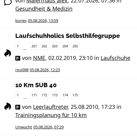
von
Malermaus alex
,
22.07.2026, 07:36
in
Gesundheit & Medizin
bones
05.08.2026, 13:59
Laufschuhholics Selbsthilfegruppe
1
201
202
203
204
205
…
von
NME
,
02.02.2019, 23:10
in
Laufschuhe
rico098
05.08.2026, 12:23
10 Km SUB 40
1
171
172
173
174
175
…
von
Leerlauftreter
,
25.08.2010, 17:23
in
Trainingsplanung für 10 km
Unwucht
05.08.2026, 07:29