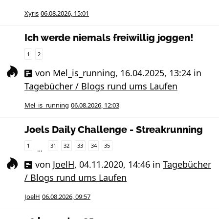
Xyris
06.08.2026, 15:01
Ich werde niemals freiwillig joggen!
1
2
von
Mel_is_running
,
16.04.2025, 13:24
in
Tagebücher / Blogs rund ums Laufen
Mel_is_running
06.08.2026, 12:03
Joels Daily Challenge - Streakrunning
1
31
32
33
34
35
…
von
JoelH
,
04.11.2020, 14:46
in
Tagebücher
/ Blogs rund ums Laufen
JoelH
06.08.2026, 09:57