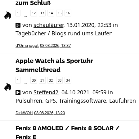
zum Schluß
1
12
13
14
15
16
…
von
schauläufer
,
13.01.2020, 22:53
in
Tagebücher / Blogs rund ums Laufen
d'Oma joggt
08.08.2026, 13:37
Apple Watch als Sportuhr
Sammelthread
1
30
31
32
33
34
…
von
Steffen42
,
04.10.2021, 09:59
in
Pulsuhren, GPS, Trainingssoftware, Laufuhren
DirkWOH
08.08.2026, 13:20
Fenix 8 AMOLED / Fenix 8 SOLAR /
Fenix E