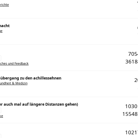
richte
macht
he
70
361
sches und Feedback
übergang zu den achillessehnen
undheit & Medizin
aber auch mal auf längere Distanzen gehen)
103
1554
ke
102