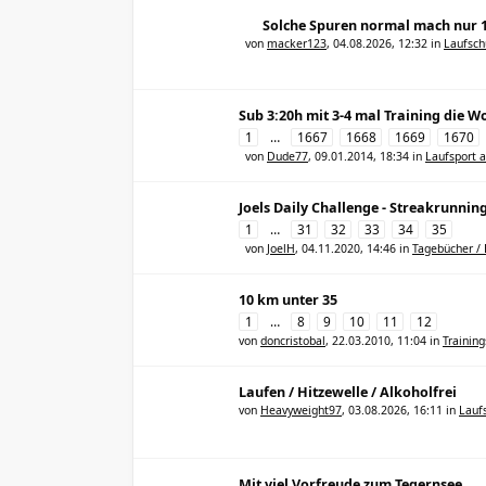
Solche Spuren normal mach nur 
von
macker123
,
04.08.2026, 12:32
in
Laufsc
Sub 3:20h mit 3-4 mal Training die 
1
…
1667
1668
1669
1670
von
Dude77
,
09.01.2014, 18:34
in
Laufsport 
Joels Daily Challenge - Streakrunnin
1
…
31
32
33
34
35
von
JoelH
,
04.11.2020, 14:46
in
Tagebücher /
10 km unter 35
1
…
8
9
10
11
12
von
doncristobal
,
22.03.2010, 11:04
in
Trainin
Laufen / Hitzewelle / Alkoholfrei
von
Heavyweight97
,
03.08.2026, 16:11
in
Lauf
Mit viel Vorfreude zum Tegernsee