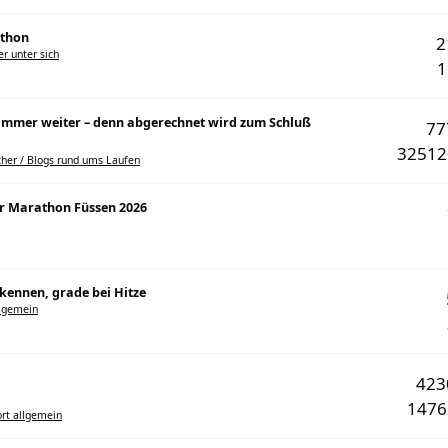
athon
r unter sich
. immer weiter – denn abgerechnet wird zum Schluß
7
3251
her / Blogs rund ums Laufen
er Marathon Füssen 2026
kennen, grade bei Hitze
llgemein
42
147
rt allgemein