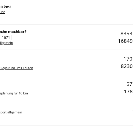
10 km?
huhe
Woche machbar?
835
1671
1684
allgemein
g
17
823
 Blogs rund ums Laufen
5
17
gsplanung für 10 km
sport allgemein