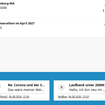
ensburg-MA
richte
bmarathon im April 2027
kt
Re: Corona und der Sport
Laufband unter 2000€
Das wäre meiner Meinung nach ein wenig zu viel.
Hallo, ich bin neu im Forum und hoffe Ihr kö
effen42
,
06.08.2026, 15:56
RedBlue
,
06.08.2026, 15:53