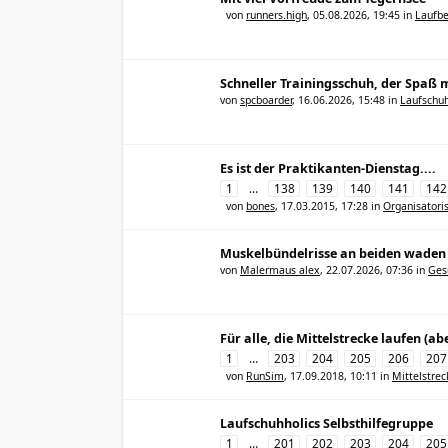
von
runners.high
,
05.08.2026, 19:45
in
Laufbe
Schneller Trainingsschuh, der Spaß 
von
spcboarder
,
16.06.2026, 15:48
in
Laufschu
Es ist der Praktikanten-Dienstag....
1
…
138
139
140
141
142
von
bones
,
17.03.2015, 17:28
in
Organisatori
Muskelbündelrisse an beiden waden 
von
Malermaus alex
,
22.07.2026, 07:36
in
Ges
Für alle, die Mittelstrecke laufen (
1
…
203
204
205
206
207
von
RunSim
,
17.09.2018, 10:11
in
Mittelstrec
Laufschuhholics Selbsthilfegruppe
1
…
201
202
203
204
205