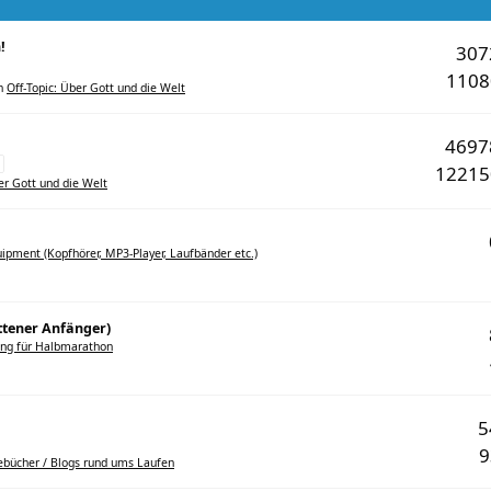
!
30
110
n
Off-Topic: Über Gott und die Welt
469
1221
er Gott und die Welt
ipment (Kopfhörer, MP3-Player, Laufbänder etc.)
ttener Anfänger)
ung für Halbmarathon
ebücher / Blogs rund ums Laufen