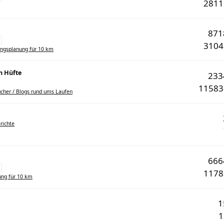
281
87
310
ingsplanung für 10 km
n Hüfte
23
1158
cher / Blogs rund ums Laufen
richte
66
117
ung für 10 km