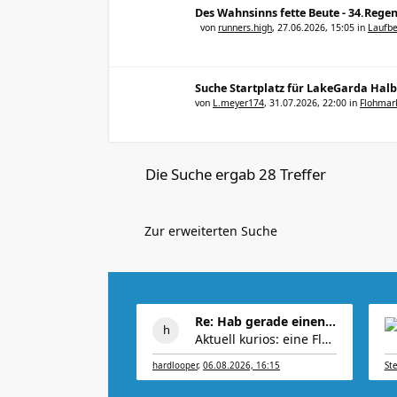
Des Wahnsinns fette Beute - 34.Reg
von
runners.high
,
27.06.2026, 15:05
in
Laufbe
Suche Startplatz für LakeGarda Hal
von
L.meyer174
,
31.07.2026, 22:00
in
Flohmar
Die Suche ergab 28 Treffer
Zur erweiterten Suche
Re: Hab gerade einen guten Witz gelesen!
Aktuell kurios: eine Flusskreuzfahrt, die ins Wass
hardlooper
,
06.08.2026, 16:15
St