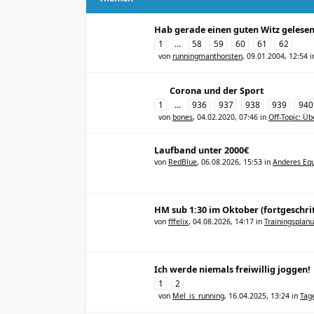
Hab gerade einen guten Witz gelesen
1
…
58
59
60
61
62
von
runningmanthorsten
,
09.01.2004, 12:54
i
Corona und der Sport
1
…
936
937
938
939
940
von
bones
,
04.02.2020, 07:46
in
Off-Topic: Üb
Laufband unter 2000€
von
RedBlue
,
06.08.2026, 15:53
in
Anderes Equ
HM sub 1:30 im Oktober (fortgeschri
von
fffelix
,
04.08.2026, 14:17
in
Trainingsplan
Ich werde niemals freiwillig joggen!
1
2
von
Mel_is_running
,
16.04.2025, 13:24
in
Tag