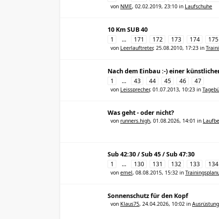
von
NME
,
02.02.2019, 23:10
in
Laufschuhe
10 Km SUB 40
1
…
171
172
173
174
175
von
Leerlauftreter
,
25.08.2010, 17:23
in
Train
Nach dem Einbau :-) einer künstliche
1
…
43
44
45
46
47
von
Leissprecher
,
01.07.2013, 10:23
in
Tagebü
Was geht - oder nicht?
von
runners.high
,
01.08.2026, 14:01
in
Laufbe
Sub 42:30 / Sub 45 / Sub 47:30
1
…
130
131
132
133
134
von
emel
,
08.08.2015, 15:32
in
Trainingsplan
Sonnenschutz für den Kopf
von
Klaus75
,
24.04.2026, 10:02
in
Ausrüstung