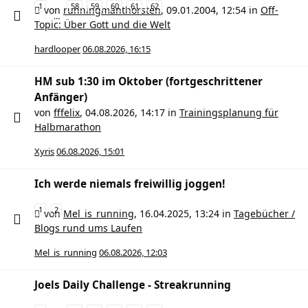
1
58
59
60
61
62
von
runningmanthorsten
,
09.01.2004, 12:54
in
Off-
…
Topic: Über Gott und die Welt
hardlooper
06.08.2026, 16:15
HM sub 1:30 im Oktober (fortgeschrittener
Anfänger)
von
fffelix
,
04.08.2026, 14:17
in
Trainingsplanung für
Halbmarathon
Xyris
06.08.2026, 15:01
Ich werde niemals freiwillig joggen!
1
2
von
Mel_is_running
,
16.04.2025, 13:24
in
Tagebücher /
Blogs rund ums Laufen
Mel_is_running
06.08.2026, 12:03
Joels Daily Challenge - Streakrunning