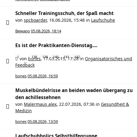
Schneller Trainingsschuh, der Spaß macht
von
spcboarder
,
16.06.2026, 15:48
in
Laufschuhe
Bewapo
05.08.2026, 18:14
Es ist der Praktikanten-Dienstag....
1
138
139
140
141
142
von
bones
,
17.03.2015, 17:28
in
Organisatorisches und
…
Feedback
bones
05.08.2026, 16:59
Muskelbündelrisse an beiden waden übergang zu
den achillessehnen
von
Malermaus alex
,
22.07.2026, 07:36
in
Gesundheit &
Medizin
bones
05.08.2026, 13:59
Laufschuhholics Selbsthilfegruppe