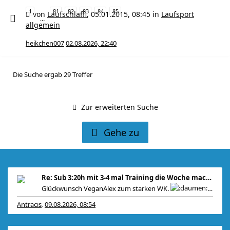
1
81
82
83
84
85
von
Laufschlaffi
,
05.01.2015, 08:45
in
Laufsport
…
allgemein
heikchen007
02.08.2026, 22:40
Die Suche ergab 29 Treffer
Zur erweiterten Suche
Gehe zu
Re: Sub 3:20h mit 3-4 mal Training die Woche machb
Glückwunsch VeganAlex zum starken WK.
Be
Antracis
09.08.2026, 08:54
,