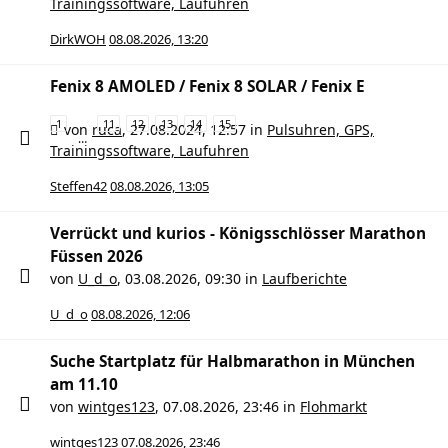
Trainingssoftware, Laufuhren
DirkWOH
08.08.2026, 13:20
Fenix 8 AMOLED / Fenix 8 SOLAR / Fenix E
1
11
12
13
14
15
von
ruca
,
27.08.2024, 12:57
in
Pulsuhren, GPS,
…
Trainingssoftware, Laufuhren
Steffen42
08.08.2026, 13:05
Verrückt und kurios - Königsschlösser Marathon
Füssen 2026
von
U_d_o
,
03.08.2026, 09:30
in
Laufberichte
U_d_o
08.08.2026, 12:06
Suche Startplatz für Halbmarathon in München
am 11.10
von
wintges123
,
07.08.2026, 23:46
in
Flohmarkt
wintges123
07.08.2026, 23:46