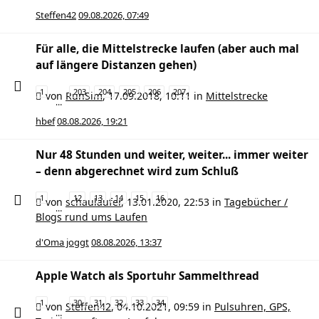
Steffen42
09.08.2026, 07:49
Für alle, die Mittelstrecke laufen (aber auch mal
auf längere Distanzen gehen)
1
203
204
205
206
207
von
RunSim
,
17.09.2018, 10:11
in
Mittelstrecke
…
hbef
08.08.2026, 19:21
Nur 48 Stunden und weiter, weiter... immer weiter
– denn abgerechnet wird zum Schluß
1
12
13
14
15
16
von
schauläufer
,
13.01.2020, 22:53
in
Tagebücher /
…
Blogs rund ums Laufen
d'Oma joggt
08.08.2026, 13:37
Apple Watch als Sportuhr Sammelthread
1
30
31
32
33
34
von
Steffen42
,
04.10.2021, 09:59
in
Pulsuhren, GPS,
…