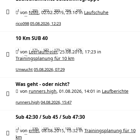
1
201
202
203
204
205
von
NME
,
02.02.2019, 23:10
in
Laufschuhe
…
rico098
05.08.2026, 12:23
10 Km SUB 40
1
171
172
173
174
175
von
Leerlauftreter
,
25.08.2010, 17:23
in
…
Trainingsplanung für 10 km
Unwucht
05.08.2026, 07:29
Was geht - oder nicht?
von
runners.high
,
01.08.2026, 14:01
in
Laufberichte
runners.high
04.08.2026, 15:47
Sub 42:30 / Sub 45 / Sub 47:30
1
130
131
132
133
134
von
emel
,
08.08.2015, 15:32
in
Trainingsplanung für 10
…
km