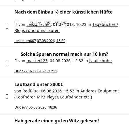
Nach dem Einbau :-) einer künstlichen Hüfte
1
43
44
45
46
47
von
Leissprecher
,
01.07.2013, 10:23
in
Tagebücher /
…
Blogs rund ums Laufen
heikchen007
07.08.2026, 15:39
Solche Spuren normal mach nur 10 km?
von
macker123
,
04.08.2026, 12:32
in
Laufschuhe
Dude77
07.08.2026, 12:11
Laufband unter 2000€
von
RedBlue
,
06.08.2026, 15:53
in
Anderes Equipment
(Kopfhörer, MP3-Player, Laufbänder etc.)
Dude77
06.08.2026, 18:36
Hab gerade einen guten Witz gelesen!