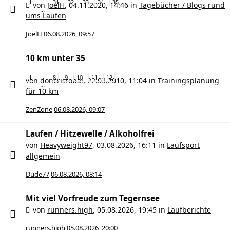
1
31
32
33
34
35
von
JoelH
,
04.11.2020, 14:46
in
Tagebücher / Blogs rund
…
ums Laufen
JoelH
06.08.2026, 09:57
10 km unter 35
1
8
9
10
11
12
von
doncristobal
,
22.03.2010, 11:04
in
Trainingsplanung
…
für 10 km
ZenZone
06.08.2026, 09:07
Laufen / Hitzewelle / Alkoholfrei
von
Heavyweight97
,
03.08.2026, 16:11
in
Laufsport
allgemein
Dude77
06.08.2026, 08:14
Mit viel Vorfreude zum Tegernsee
von
runners.high
,
05.08.2026, 19:45
in
Laufberichte
runners.high
05.08.2026, 20:00