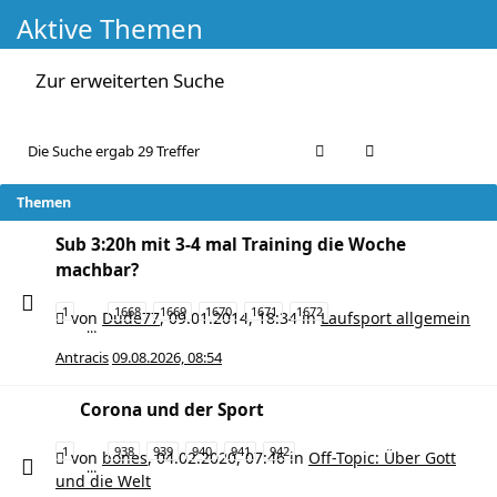
Aktive Themen
Zur erweiterten Suche
Die Suche ergab 29 Treffer
Themen
Sub 3:20h mit 3-4 mal Training die Woche
machbar?
1
1668
1669
1670
1671
1672
von
Dude77
,
09.01.2014, 18:34
in
Laufsport allgemein
…
Antracis
09.08.2026, 08:54
Corona und der Sport
1
938
939
940
941
942
von
bones
,
04.02.2020, 07:46
in
Off-Topic: Über Gott
…
und die Welt