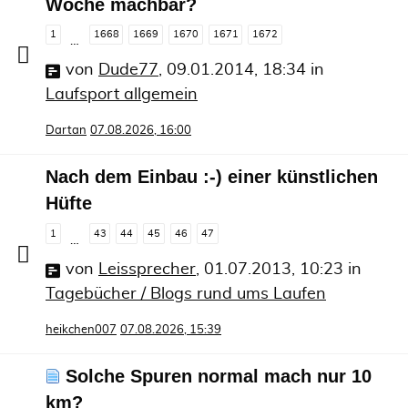
Woche machbar?
1
1668
1669
1670
1671
1672
…
von
Dude77
,
09.01.2014, 18:34
in
Laufsport allgemein
Dartan
07.08.2026, 16:00
Nach dem Einbau :-) einer künstlichen
Hüfte
1
43
44
45
46
47
…
von
Leissprecher
,
01.07.2013, 10:23
in
Tagebücher / Blogs rund ums Laufen
heikchen007
07.08.2026, 15:39
Solche Spuren normal mach nur 10
km?