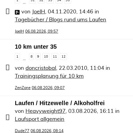
1
31
32
33
34
35
…
von
JoelH
,
04.11.2020, 14:46
in
Tagebücher / Blogs rund ums Laufen
JoelH
06.08.2026, 09:57
10 km unter 35
1
8
9
10
11
12
…
von
doncristobal
,
22.03.2010, 11:04
in
Trainingsplanung für 10 km
ZenZone
06.08.2026, 09:07
Laufen / Hitzewelle / Alkoholfrei
von
Heavyweight97
,
03.08.2026, 16:11
in
Laufsport allgemein
Dude77
06.08.2026, 08:14