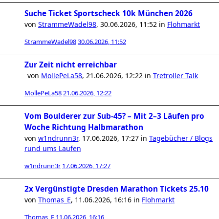
Suche Ticket Sportscheck 10k München 2026
von
StrammeWadel98
,
30.06.2026, 11:52
in
Flohmarkt
StrammeWadel98
30.06.2026, 11:52
Zur Zeit nicht erreichbar
von
MollePeLa58
,
21.06.2026, 12:22
in
Tretroller Talk
MollePeLa58
21.06.2026, 12:22
Vom Boulderer zur Sub-45? – Mit 2–3 Läufen pro
Woche Richtung Halbmarathon
von
w1ndrunn3r
,
17.06.2026, 17:27
in
Tagebücher / Blogs
rund ums Laufen
w1ndrunn3r
17.06.2026, 17:27
2x Vergünstigte Dresden Marathon Tickets 25.10
von
Thomas_E
,
11.06.2026, 16:16
in
Flohmarkt
Thomas_E
11.06.2026, 16:16