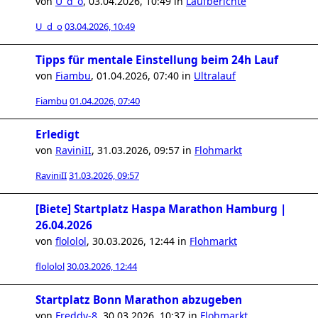
von
U_d_o
,
03.04.2026, 10:49
in
Laufberichte
U_d_o
03.04.2026, 10:49
Tipps für mentale Einstellung beim 24h Lauf
von
Fiambu
,
01.04.2026, 07:40
in
Ultralauf
Fiambu
01.04.2026, 07:40
Erledigt
von
RaviniII
,
31.03.2026, 09:57
in
Flohmarkt
RaviniII
31.03.2026, 09:57
[Biete] Startplatz Haspa Marathon Hamburg |
26.04.2026
von
flololol
,
30.03.2026, 12:44
in
Flohmarkt
flololol
30.03.2026, 12:44
Startplatz Bonn Marathon abzugeben
von
Freddy-8
,
30.03.2026, 10:37
in
Flohmarkt