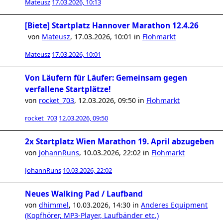
Mateusz
17.03.2026, 10:13
[Biete] Startplatz Hannover Marathon 12.4.26
von
Mateusz
,
17.03.2026, 10:01
in
Flohmarkt
Mateusz
17.03.2026, 10:01
Von Läufern für Läufer: Gemeinsam gegen
verfallene Startplätze!
von
rocket_703
,
12.03.2026, 09:50
in
Flohmarkt
rocket_703
12.03.2026, 09:50
2x Startplatz Wien Marathon 19. April abzugeben
von
JohannRuns
,
10.03.2026, 22:02
in
Flohmarkt
JohannRuns
10.03.2026, 22:02
Neues Walking Pad / Laufband
von
dhimmel
,
10.03.2026, 14:30
in
Anderes Equipment
(Kopfhörer, MP3-Player, Laufbänder etc.)