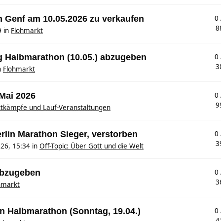
n Genf am 10.05.2026 zu verkaufen
0
8
9
in
Flohmarkt
g Halbmarathon (10.05.) abzugeben
0
3
n
Flohmarkt
 Mai 2026
0
9
tkämpfe und Lauf-Veranstaltungen
erlin Marathon Sieger, verstorben
0
3
26, 15:34
in
Off-Topic: Über Gott und die Welt
abzugeben
0
3
hmarkt
n Halbmarathon (Sonntag, 19.04.)
0
4