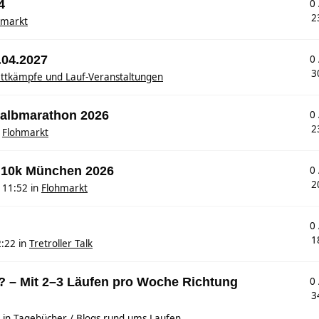
4
0
2
hmarkt
.04.2027
0
3
ttkämpfe und Lauf-Veranstaltungen
 Halbmarathon 2026
0
2
n
Flohmarkt
 10k München 2026
0
2
 11:52
in
Flohmarkt
0
1
2:22
in
Tretroller Talk
? – Mit 2–3 Läufen pro Woche Richtung
0
3
in
Tagebücher / Blogs rund ums Laufen