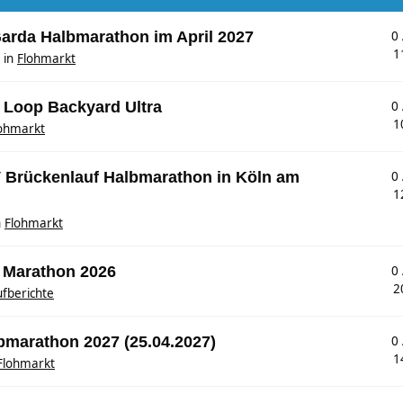
Garda Halbmarathon im April 2027
0
1
in
Flohmarkt
s Loop Backyard Ultra
0
1
ohmarkt
SV Brückenlauf Halbmarathon in Köln am
0
1
n
Flohmarkt
 Marathon 2026
0
2
fberichte
lbmarathon 2027 (25.04.2027)
0
1
Flohmarkt