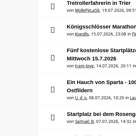
Tretrollerfahrerin in Trier
von
MollePeLa58
,
19.07.2026, 09:5
Königsschlösser Maratho
von
Koesllis
,
15.07.2026, 23:08
in
F
Fünf kostenlose Startplät
Mittwoch 15.7.2026
von
tram-love
,
14.07.2026, 20:11
i
Ein Hauch von Sparta - 1
Ostfildern
von
U_d_o
,
08.07.2026, 10:20
in
Lau
Startplatz bei dem Rosen
von
Samuel_B
,
07.07.2026, 14:32
i