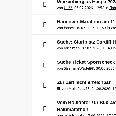
Weizenbierglas Haspa 202
von
Uli22
,
05.07.2026, 12:58
in
Flo
Hannover-Marathon am 11
von
bones
,
04.07.2026, 10:59
in
We
Suche: Startplatz Cardiff
von
Michiman
,
02.07.2026, 13:49
i
Suche Ticket Sportscheck
von
StrammeWadel98
,
30.06.2026,
Zur Zeit nicht erreichbar
von
MollePeLa58
,
21.06.2026, 1
Vom Boulderer zur Sub-45
Halbmarathon
von
w1ndrunn3r
,
17.06.2026, 17:27