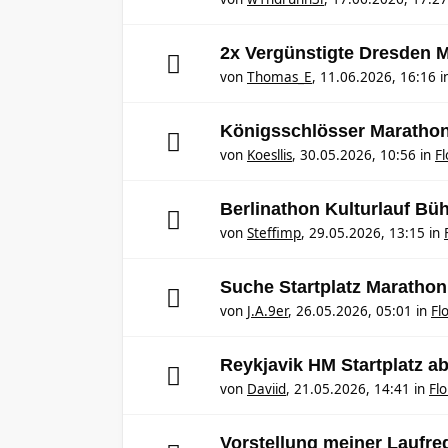
2x Vergünstigte Dresden M
von
Thomas_E
,
11.06.2026, 16:16
i
Königsschlösser Marathon
von
Koesllis
,
30.05.2026, 10:56
in
F
Berlinathon Kulturlauf Bü
von
Steffimp
,
29.05.2026, 13:15
in
Suche Startplatz Marathon
von
J.A.9er
,
26.05.2026, 05:01
in
Fl
Reykjavik HM Startplatz 
von
Daviid
,
21.05.2026, 14:41
in
Fl
Vorstellung meiner Laufr