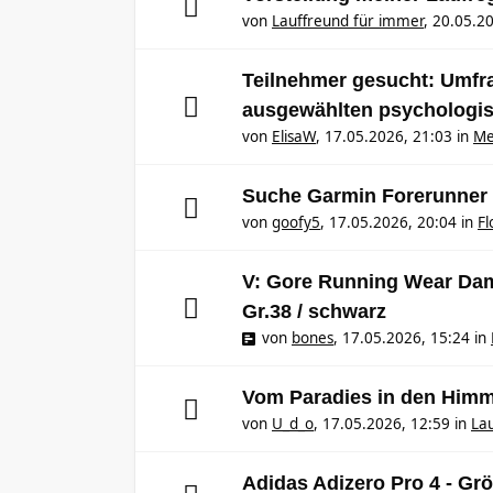
von
Lauffreund für immer
,
20.05.20
Teilnehmer gesucht: Umfrag
ausgewählten psychologi
von
ElisaW
,
17.05.2026, 21:03
in
Me
Suche Garmin Forerunner
von
goofy5
,
17.05.2026, 20:04
in
F
V: Gore Running Wear Dame
Gr.38 / schwarz
von
bones
,
17.05.2026, 15:24
in
Vom Paradies in den Himme
von
U_d_o
,
17.05.2026, 12:59
in
Lau
Adidas Adizero Pro 4 - Gr