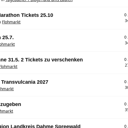
arathon Tickets 25.10
0
3
n
Flohmarkt
 25.7.
0
3
lohmarkt
hne 31.5. 2 Tickets zu verschenken
0
2
Flohmarkt
 Transvulcania 2027
0
3
ohmarkt
abzugeben
0
3
ohmarkt
egion Landkreis Dahme Spreewald
0