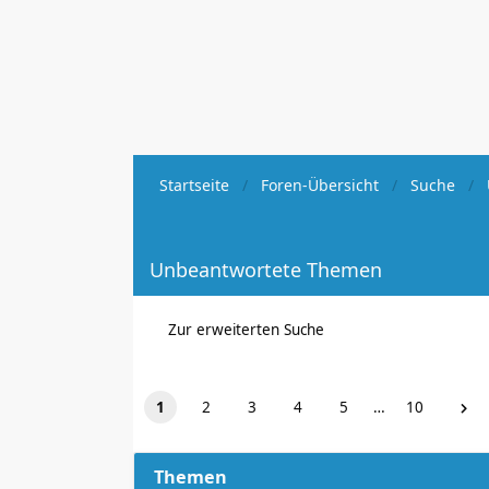
Startseite
Foren-Übersicht
Suche
Unbeantwortete Themen
Zur erweiterten Suche
1
2
3
4
5
…
10
Themen