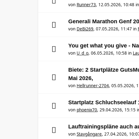
von
Runner73
,
12.05.2026, 10:48
i
Generali Marathon Genf 2
von
DeBi269
,
07.05.2026, 11:47
in
You get what you give - N
von
U_d_o
,
06.05.2026, 10:58
in
Lau
Biete: 2 Startplätze Guts
Mai 2026,
von
Hellrunner-2704
,
05.05.2026, 1
Startplatz Schluchseelauf
von
phoenix70
,
29.04.2026, 15:15
i
Lauftrainingspläne auch 
von
Stavgångare
,
27.04.2026, 10:0