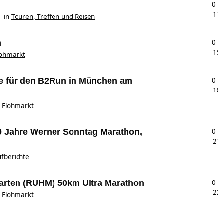
0
1
1
in
Touren, Treffen und Reisen
n
0
1
lohmarkt
ze für den B2Run in München am
0
1
n
Flohmarkt
00 Jahre Werner Sonntag Marathon,
0
2
fberichte
garten (RUHM) 50km Ultra Marathon
0
2
n
Flohmarkt