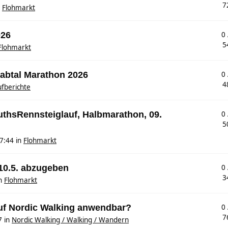
7
n
Flohmarkt
026
0
5
Flohmarkt
aabtal Marathon 2026
0
4
fberichte
MuthsRennsteiglauf, Halbmarathon, 09.
0
5
7:44
in
Flohmarkt
 10.5. abzugeben
0
3
n
Flohmarkt
auf Nordic Walking anwendbar?
0
7
7
in
Nordic Walking / Walking / Wandern