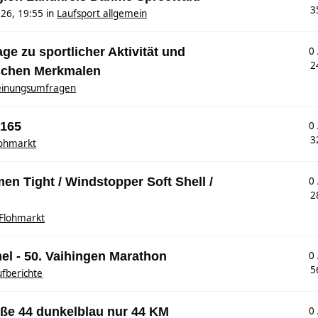
3
26, 19:55
in
Laufsport allgemein
e zu sportlicher Aktivität und
0
2
schen Merkmalen
inungsumfragen
 165
0
3
lohmarkt
n Tight / Windstopper Soft Shell /
0
2
Flohmarkt
l - 50. Vaihingen Marathon
0
5
fberichte
öße 44 dunkelblau nur 44 KM
0