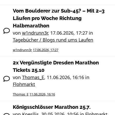
Vom Boulderer zur Sub-45? – Mit 2–3
Läufen pro Woche Richtung
Halbmarathon
von
w1ndrunn3r
,
17.06.2026, 17:27
in
Tagebücher / Blogs rund ums Laufen
w1ndrunn3r
17.06.2026, 17:27
2x Vergünstigte Dresden Marathon
Tickets 25.10
von
Thomas_E
,
11.06.2026, 16:16
in
Flohmarkt
Thomas_E
11.06.2026, 16:16
Königsschlösser Marathon 25.7.
von
Koesllis
,
30.05.2026, 10:56
in
Flohmarkt