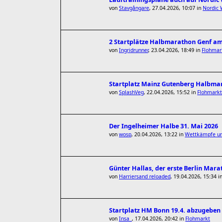
von
Stavgångare
,
27.04.2026, 10:07
in
Nordic 
2 Startplätze Halbmarathon Genf am
von
Ingridrunner
,
23.04.2026, 18:49
in
Flohmar
Startplatz Mainz Gutenberg Halbmar
von
SplashVeg
,
22.04.2026, 15:52
in
Flohmarkt
Der Ingelheimer Halbe 31. Mai 2026
von
wosp
,
20.04.2026, 13:22
in
Wettkämpfe un
Günter Hallas, der erste Berlin Mara
von
Harriersand reloaded
,
19.04.2026, 15:34
i
Startplatz HM Bonn 19.4. abzugeben
von
Insa_
,
17.04.2026, 20:42
in
Flohmarkt