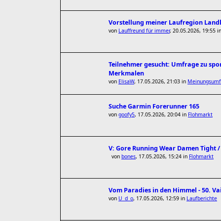
Vorstellung meiner Laufregion Lan
von
Lauffreund für immer
,
20.05.2026, 19:55
i
Teilnehmer gesucht: Umfrage zu spor
Merkmalen
von
ElisaW
,
17.05.2026, 21:03
in
Meinungsumf
Suche Garmin Forerunner 165
von
goofy5
,
17.05.2026, 20:04
in
Flohmarkt
V: Gore Running Wear Damen Tight / W
von
bones
,
17.05.2026, 15:24
in
Flohmarkt
Vom Paradies in den Himmel - 50. V
von
U_d_o
,
17.05.2026, 12:59
in
Laufberichte