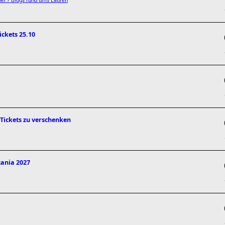
er / Blogs rund ums Laufen
ckets 25.10
 Tickets zu verschenken
cania 2027