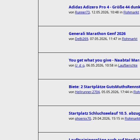
Adidas Adizero Pro 4 - Größe 44 dun
von
Runner73
,
12.05.2026, 10:48
in
Flohmarkt
Generali Marathon Genf 2026
von
DeBi269
,
07.05.2026, 11:47
in
Flohmarkt
You get what you give - Naabtal Ma
von
U_d_o
,
06.05.2026, 10:58
in
Laufberichte
Biete: 2 Startplätze GutsMuthsRenns
von
Hellrunner-2704
,
05.05.2026, 17:44
in
Flo
Startplatz Schluchseelauf 10.5. abz
von
phoenix70
,
29.04.2026, 15:15
in
Flohmark
Lauftrainingspläne auch auf Nordi