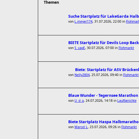
Themen
Suche Startplatz für LakeGarda Hal
von
L.meyer174
,
31.07.2026, 22:00
in
Flohmar
BIETE Startplatz für Devils Loop Bac
von
S_capE
,
30.07.2026, 07:00
in
Flohmarkt
Biete: Startplatz für ASV Brücke
von
Nelly2804
,
25.07.2026, 09:40
in
Flohmarkt
Blaue Wunder - Tegernsee Marathon
von
U_d_o
,
24.07.2026, 14:18
in
Laufberichte
Biete Startplatz Haspa Halbmarathon
von
Marcel L
,
23.07.2026, 09:26
in
Flohmarkt