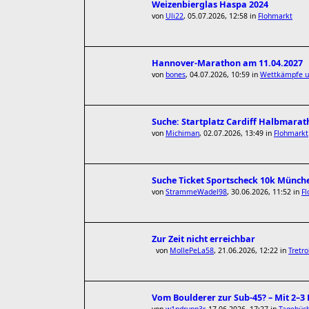
Weizenbierglas Haspa 2024
von
Uli22
,
05.07.2026, 12:58
in
Flohmarkt
Hannover-Marathon am 11.04.2027
von
bones
,
04.07.2026, 10:59
in
Wettkämpfe un
Suche: Startplatz Cardiff Halbmarat
von
Michiman
,
02.07.2026, 13:49
in
Flohmarkt
Suche Ticket Sportscheck 10k Münch
von
StrammeWadel98
,
30.06.2026, 11:52
in
F
Zur Zeit nicht erreichbar
von
MollePeLa58
,
21.06.2026, 12:22
in
Tretro
Vom Boulderer zur Sub-45? – Mit 2–