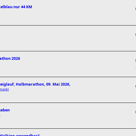
kelblau nur 44 KM
rathon 2026
teiglauf, Halbmarathon, 09. Mai 2026,
hmarkt
ugeben
t
c Walking anwendbar?