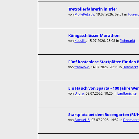
Tretrollerfahrerin in Trier
von
MollePeLa58
,
19.07.2026, 09:51
in
Touren,
Königsschlösser Marathon
von
Koesllis
,
15.07.2026, 23:08
in
Flohmarkt
Fünf kostenlose Startplätze für den
von
tram-love
,
14.07.2026, 20:11
in
Flohmarkt
Ein Hauch von Sparta - 100 Jahre We
von
U_d_o
,
08.07.2026, 10:20
in
Laufberichte
Startplatz bei dem Rosengarten (R
von
Samuel_B
,
07.07.2026, 14:32
in
Flohmarkt