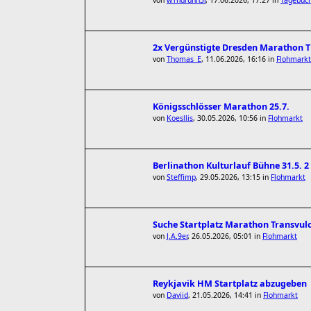
von
w1ndrunn3r
,
17.06.2026, 17:27
in
Tagebüch
2x Vergünstigte Dresden Marathon Ti
von
Thomas_E
,
11.06.2026, 16:16
in
Flohmarkt
Königsschlösser Marathon 25.7.
von
Koesllis
,
30.05.2026, 10:56
in
Flohmarkt
Berlinathon Kulturlauf Bühne 31.5. 2
von
Steffimp
,
29.05.2026, 13:15
in
Flohmarkt
Suche Startplatz Marathon Transvul
von
J.A.9er
,
26.05.2026, 05:01
in
Flohmarkt
Reykjavik HM Startplatz abzugeben
von
Daviid
,
21.05.2026, 14:41
in
Flohmarkt