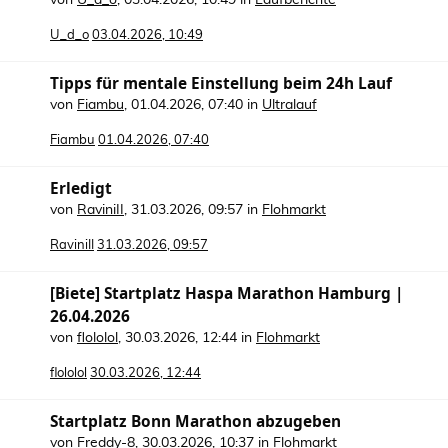
von
U_d_o
,
03.04.2026, 10:49
in
Laufberichte
U_d_o
03.04.2026, 10:49
Tipps für mentale Einstellung beim 24h Lauf
von
Fiambu
,
01.04.2026, 07:40
in
Ultralauf
Fiambu
01.04.2026, 07:40
Erledigt
von
RaviniII
,
31.03.2026, 09:57
in
Flohmarkt
RaviniII
31.03.2026, 09:57
[Biete] Startplatz Haspa Marathon Hamburg |
26.04.2026
von
flololol
,
30.03.2026, 12:44
in
Flohmarkt
flololol
30.03.2026, 12:44
Startplatz Bonn Marathon abzugeben
von
Freddy-8
,
30.03.2026, 10:37
in
Flohmarkt