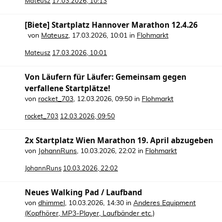
Mateusz
17.03.2026, 10:13
[Biete] Startplatz Hannover Marathon 12.4.26
von
Mateusz
,
17.03.2026, 10:01
in
Flohmarkt
Mateusz
17.03.2026, 10:01
Von Läufern für Läufer: Gemeinsam gegen
verfallene Startplätze!
von
rocket_703
,
12.03.2026, 09:50
in
Flohmarkt
rocket_703
12.03.2026, 09:50
2x Startplatz Wien Marathon 19. April abzugeben
von
JohannRuns
,
10.03.2026, 22:02
in
Flohmarkt
JohannRuns
10.03.2026, 22:02
Neues Walking Pad / Laufband
von
dhimmel
,
10.03.2026, 14:30
in
Anderes Equipment
(Kopfhörer, MP3-Player, Laufbänder etc.)