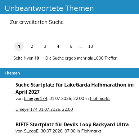
Unbeantwortete Themen
Zur erweiterten Suche
1
2
3
4
5
…
10
1
10
Seite
von
Die Suche ergab mehr als 1000 Treffer
Themen
Suche Startplatz für LakeGarda Halbmarathon im
April 2027
von
L.meyer174
,
31.07.2026, 22:00
in
Flohmarkt
L.meyer174
31.07.2026, 22:00
BIETE Startplatz für Devils Loop Backyard Ultra
von
S_capE
,
30.07.2026, 07:00
in
Flohmarkt