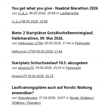
You get what you give - Naabtal Marathon 2026
von
U_d_o
,
06.05.2026, 10:58
in
Laufberichte
U_d_o
06.05.2026, 10:58
Biete: 2 Startplätze GutsMuthsRennsteiglauf,
Halbmarathon, 09. Mai 2026,
von
Hellrunner-2704
,
05.05.2026, 17:44
in
Flohmarkt
Hellrunner-2704
05.05.2026, 17:44
Startplatz Schluchseelauf 10.5. abzugeben
von
phoenix70
,
29.04.2026, 15:15
in
Flohmarkt
phoenix70
29.04.2026, 15:15
Lauftrainingspläne auch auf Nordic Walking
anwendbar?
von
Stavgångare
,
27.04.2026, 10:07
in
Nordic Walking /
Walking / Wandern