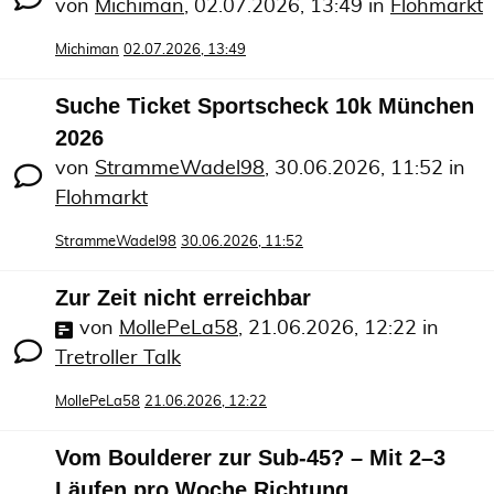
von
Michiman
,
02.07.2026, 13:49
in
Flohmarkt
Michiman
02.07.2026, 13:49
Suche Ticket Sportscheck 10k München
2026
von
StrammeWadel98
,
30.06.2026, 11:52
in
Flohmarkt
StrammeWadel98
30.06.2026, 11:52
Zur Zeit nicht erreichbar
von
MollePeLa58
,
21.06.2026, 12:22
in
Tretroller Talk
MollePeLa58
21.06.2026, 12:22
Vom Boulderer zur Sub-45? – Mit 2–3
Läufen pro Woche Richtung