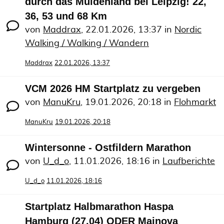
durch das Muldenland bei Leipzig! 22,
36, 53 und 68 Km
von
Maddrax
,
22.01.2026, 13:37
in
Nordic
Walking / Walking / Wandern
Maddrax
22.01.2026, 13:37
VCM 2026 HM Startplatz zu vergeben
von
ManuKru
,
19.01.2026, 20:18
in
Flohmarkt
ManuKru
19.01.2026, 20:18
Wintersonne - Ostfildern Marathon
von
U_d_o
,
11.01.2026, 18:16
in
Laufberichte
U_d_o
11.01.2026, 18:16
Startplatz Halbmarathon Haspa
Hamburg (27.04) ODER Mainova