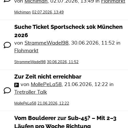
von
Michiman
,
02.07.2026, 13:49
in
Flohmarkt
Michiman
02.07.2026, 13:49
Suche Ticket Sportscheck 10k München
2026
von
StrammeWadel98
,
30.06.2026, 11:52
in
Flohmarkt
StrammeWadel98
30.06.2026, 11:52
Zur Zeit nicht erreichbar
von
MollePeLa58
,
21.06.2026, 12:22
in
Tretroller Talk
MollePeLa58
21.06.2026, 12:22
Vom Boulderer zur Sub-45? – Mit 2–3
Läufen pro Woche Richtung