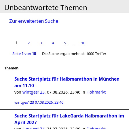
Unbeantwortete Themen
Zur erweiterten Suche
1
2
3
4
5
…
10
Seite
1
von
10
Die Suche ergab mehr als 1000 Treffer
Themen
Suche Startplatz für Halbmarathon in München
am 11.10
von
wintges123
,
07.08.2026, 23:46
in
Flohmarkt
wintges123
07.08.2026, 23:46
Suche Startplatz für LakeGarda Halbmarathon im
April 2027
von
L.meyer174
,
31.07.2026, 22:00
in
Flohmarkt