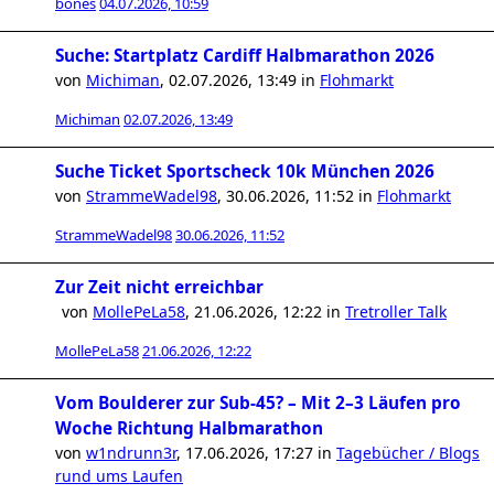
bones
04.07.2026, 10:59
Suche: Startplatz Cardiff Halbmarathon 2026
von
Michiman
,
02.07.2026, 13:49
in
Flohmarkt
Michiman
02.07.2026, 13:49
Suche Ticket Sportscheck 10k München 2026
von
StrammeWadel98
,
30.06.2026, 11:52
in
Flohmarkt
StrammeWadel98
30.06.2026, 11:52
Zur Zeit nicht erreichbar
von
MollePeLa58
,
21.06.2026, 12:22
in
Tretroller Talk
MollePeLa58
21.06.2026, 12:22
Vom Boulderer zur Sub-45? – Mit 2–3 Läufen pro
Woche Richtung Halbmarathon
von
w1ndrunn3r
,
17.06.2026, 17:27
in
Tagebücher / Blogs
rund ums Laufen