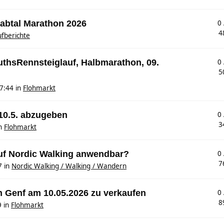
aabtal Marathon 2026
0
4
fberichte
MuthsRennsteiglauf, Halbmarathon, 09.
0
5
7:44
in
Flohmarkt
 10.5. abzugeben
0
3
n
Flohmarkt
auf Nordic Walking anwendbar?
0
7
7
in
Nordic Walking / Walking / Wandern
n Genf am 10.05.2026 zu verkaufen
0
8
9
in
Flohmarkt