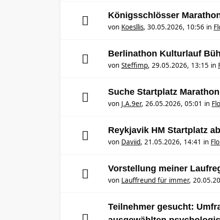
Königsschlösser Marathon
von
Koesllis
,
30.05.2026, 10:56
in
F
Berlinathon Kulturlauf Bü
von
Steffimp
,
29.05.2026, 13:15
in
Suche Startplatz Marathon
von
J.A.9er
,
26.05.2026, 05:01
in
Fl
Reykjavik HM Startplatz 
von
Daviid
,
21.05.2026, 14:41
in
Fl
Vorstellung meiner Laufr
von
Lauffreund für immer
,
20.05.20
Teilnehmer gesucht: Umfrag