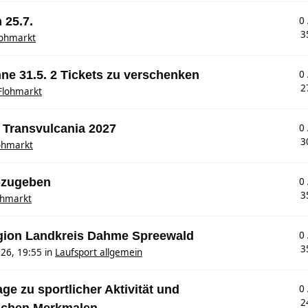
 25.7.
0
3
lohmarkt
hne 31.5. 2 Tickets zu verschenken
0
2
Flohmarkt
 Transvulcania 2027
0
3
ohmarkt
abzugeben
0
3
ohmarkt
egion Landkreis Dahme Spreewald
0
3
26, 19:55
in
Laufsport allgemein
e zu sportlicher Aktivität und
0
2