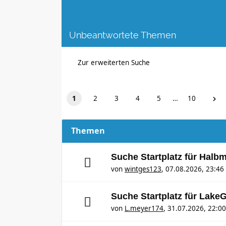
Unbeantwortete Themen
Zur erweiterten Suche
1
2
3
4
5
…
10
Themen
Suche Startplatz für Halb
von
wintges123
,
07.08.2026, 23:46
Suche Startplatz für Lake
von
L.meyer174
,
31.07.2026, 22:00