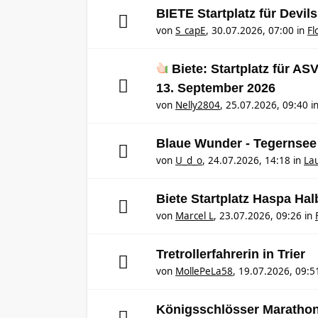
BIETE Startplatz für Devil
von
S_capE
,
30.07.2026, 07:00
in
Fl
Biete: Startplatz für A
13. September 2026
von
Nelly2804
,
25.07.2026, 09:40
i
Blaue Wunder - Tegernsee
von
U_d_o
,
24.07.2026, 14:18
in
Lau
Biete Startplatz Haspa Ha
von
Marcel L
,
23.07.2026, 09:26
in
Tretrollerfahrerin in Trier
von
MollePeLa58
,
19.07.2026, 09:5
Königsschlösser Maratho