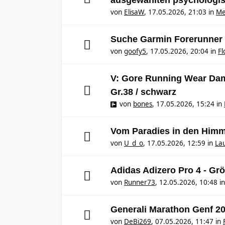
ausgewählten psychologi
von
ElisaW
,
17.05.2026, 21:03
in
Me
Suche Garmin Forerunner
von
goofy5
,
17.05.2026, 20:04
in
F
V: Gore Running Wear Dame
Gr.38 / schwarz
von
bones
,
17.05.2026, 15:24
in
Vom Paradies in den Himme
von
U_d_o
,
17.05.2026, 12:59
in
Lau
Adidas Adizero Pro 4 - Gr
von
Runner73
,
12.05.2026, 10:48
i
Generali Marathon Genf 2
von
DeBi269
,
07.05.2026, 11:47
in