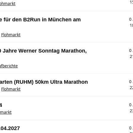
1
lohmarkt
ze für den B2Run in München am
0
1
n
Flohmarkt
00 Jahre Werner Sonntag Marathon,
0
2
fberichte
garten (RUHM) 50km Ultra Marathon
0
2
n
Flohmarkt
4
0
2
hmarkt
.04.2027
0