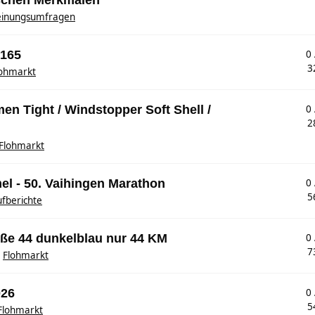
schen Merkmalen
inungsumfragen
 165
0
3
lohmarkt
n Tight / Windstopper Soft Shell /
0
2
Flohmarkt
l - 50. Vaihingen Marathon
0
5
fberichte
öße 44 dunkelblau nur 44 KM
0
7
n
Flohmarkt
026
0
5
Flohmarkt