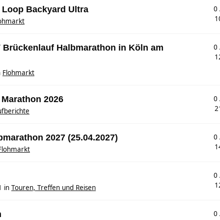
s Loop Backyard Ultra
0
1
ohmarkt
SV Brückenlauf Halbmarathon in Köln am
0
1
n
Flohmarkt
 Marathon 2026
0
2
fberichte
lbmarathon 2027 (25.04.2027)
0
1
Flohmarkt
0
1
1
in
Touren, Treffen und Reisen
n
0