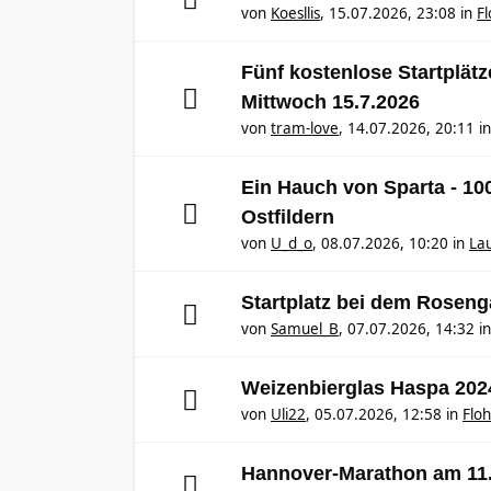
von
Koesllis
,
15.07.2026, 23:08
in
F
Fünf kostenlose Startplät
Mittwoch 15.7.2026
von
tram-love
,
14.07.2026, 20:11
i
Ein Hauch von Sparta - 1
Ostfildern
von
U_d_o
,
08.07.2026, 10:20
in
Lau
Startplatz bei dem Rosen
von
Samuel_B
,
07.07.2026, 14:32
i
Weizenbierglas Haspa 202
von
Uli22
,
05.07.2026, 12:58
in
Flo
Hannover-Marathon am 11