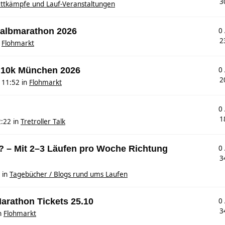
3
ttkämpfe und Lauf-Veranstaltungen
 Halbmarathon 2026
0
2
n
Flohmarkt
 10k München 2026
0
2
 11:52
in
Flohmarkt
0
1
2:22
in
Tretroller Talk
? – Mit 2–3 Läufen pro Woche Richtung
0
3
in
Tagebücher / Blogs rund ums Laufen
arathon Tickets 25.10
0
3
n
Flohmarkt