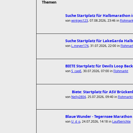
Themen
Suche Startplatz für Halbmarathon 
von
wintges123
,
07.08.2026, 23:46
in
Flohmar
Suche Startplatz für LakeGarda Hal
von
L.meyer174
,
31.07.2026, 22:00
in
Flohmar
BIETE Startplatz für Devils Loop Bac
von
S_capE
,
30.07.2026, 07:00
in
Flohmarkt
Biete: Startplatz für ASV Brücke
von
Nelly2804
,
25.07.2026, 09:40
in
Flohmarkt
Blaue Wunder - Tegernsee Marathon
von
U_d_o
,
24.07.2026, 14:18
in
Laufberichte