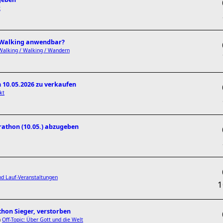
t
c Walking anwendbar?
Walking / Walking / Wandern
 10.05.2026 zu verkaufen
kt
athon (10.05.) abzugeben
d Lauf-Veranstaltungen
thon Sieger, verstorben
n
Off-Topic: Über Gott und die Welt