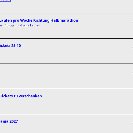
ller Talk
3 Läufen pro Woche Richtung Halbmarathon
er / Blogs rund ums Laufen
ckets 25.10
 Tickets zu verschenken
cania 2027