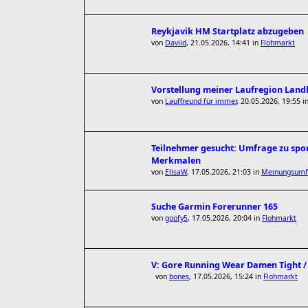
Reykjavik HM Startplatz abzugeben
von
Daviid
,
21.05.2026, 14:41
in
Flohmarkt
Vorstellung meiner Laufregion Lan
von
Lauffreund für immer
,
20.05.2026, 19:55
i
Teilnehmer gesucht: Umfrage zu spor
Merkmalen
von
ElisaW
,
17.05.2026, 21:03
in
Meinungsumf
Suche Garmin Forerunner 165
von
goofy5
,
17.05.2026, 20:04
in
Flohmarkt
V: Gore Running Wear Damen Tight / W
von
bones
,
17.05.2026, 15:24
in
Flohmarkt