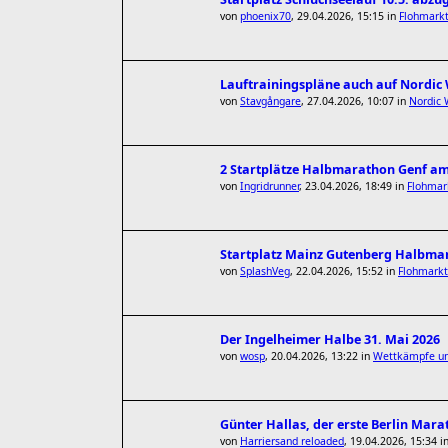
von
phoenix70
,
29.04.2026, 15:15
in
Flohmark
Lauftrainingspläne auch auf Nordi
von
Stavgångare
,
27.04.2026, 10:07
in
Nordic 
2 Startplätze Halbmarathon Genf am
von
Ingridrunner
,
23.04.2026, 18:49
in
Flohmar
Startplatz Mainz Gutenberg Halbmar
von
SplashVeg
,
22.04.2026, 15:52
in
Flohmarkt
Der Ingelheimer Halbe 31. Mai 2026
von
wosp
,
20.04.2026, 13:22
in
Wettkämpfe un
Günter Hallas, der erste Berlin Mara
von
Harriersand reloaded
,
19.04.2026, 15:34
i