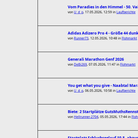
Vom Paradies in den Himmel - 50. V
von
U_d_o
,
17.05.2026, 12:59
in
Laufberichte
Adidas Adizero Pro 4 - Größe 44 dun
von
Runner73
,
12.05.2026, 10:48
in
Flohmarkt
Generali Marathon Genf 2026
von
DeBi269
,
07.05.2026, 11:47
in
Flohmarkt
You get what you give - Naabtal Ma
von
U_d_o
,
06.05.2026, 10:58
in
Laufberichte
Biete: 2 Startplätze GutsMuthsRenns
von
Hellrunner-2704
,
05.05.2026, 17:44
in
Flo
Startplatz Schluchseelauf 10.5. abz