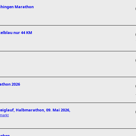
aihingen Marathon
kelblau nur 44 KM
rathon 2026
teiglauf, Halbmarathon, 09. Mai 2026,
hmarkt
ugeben