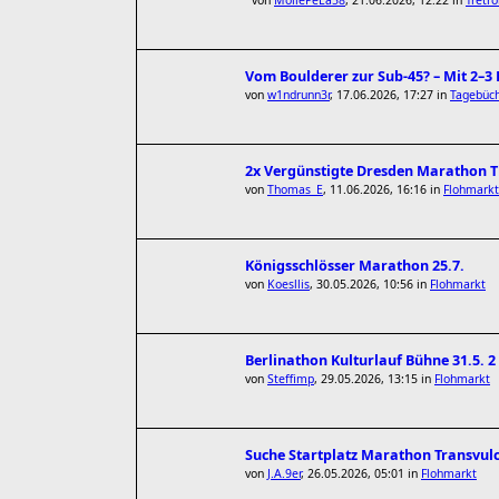
von
MollePeLa58
,
21.06.2026, 12:22
in
Tretro
Vom Boulderer zur Sub-45? – Mit 2–
von
w1ndrunn3r
,
17.06.2026, 17:27
in
Tagebüch
2x Vergünstigte Dresden Marathon Ti
von
Thomas_E
,
11.06.2026, 16:16
in
Flohmarkt
Königsschlösser Marathon 25.7.
von
Koesllis
,
30.05.2026, 10:56
in
Flohmarkt
Berlinathon Kulturlauf Bühne 31.5. 2
von
Steffimp
,
29.05.2026, 13:15
in
Flohmarkt
Suche Startplatz Marathon Transvul
von
J.A.9er
,
26.05.2026, 05:01
in
Flohmarkt