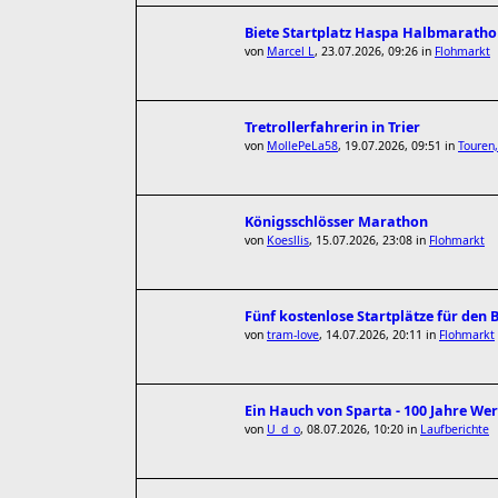
Biete Startplatz Haspa Halbmarathon
von
Marcel L
,
23.07.2026, 09:26
in
Flohmarkt
Tretrollerfahrerin in Trier
von
MollePeLa58
,
19.07.2026, 09:51
in
Touren,
Königsschlösser Marathon
von
Koesllis
,
15.07.2026, 23:08
in
Flohmarkt
Fünf kostenlose Startplätze für den
von
tram-love
,
14.07.2026, 20:11
in
Flohmarkt
Ein Hauch von Sparta - 100 Jahre We
von
U_d_o
,
08.07.2026, 10:20
in
Laufberichte