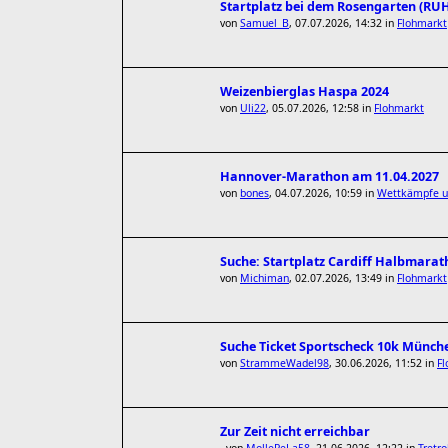
Startplatz bei dem Rosengarten (R
von
Samuel_B
,
07.07.2026, 14:32
in
Flohmarkt
Weizenbierglas Haspa 2024
von
Uli22
,
05.07.2026, 12:58
in
Flohmarkt
Hannover-Marathon am 11.04.2027
von
bones
,
04.07.2026, 10:59
in
Wettkämpfe un
Suche: Startplatz Cardiff Halbmarat
von
Michiman
,
02.07.2026, 13:49
in
Flohmarkt
Suche Ticket Sportscheck 10k Münch
von
StrammeWadel98
,
30.06.2026, 11:52
in
F
Zur Zeit nicht erreichbar