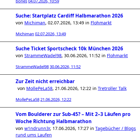
bones
04.07.2026, 10:59
Suche: Startplatz Cardiff Halbmarathon 2026
von
Michiman
,
02.07.2026, 13:49
in
Flohmarkt
Michiman
02.07.2026, 13:49
Suche Ticket Sportscheck 10k München 2026
von
StrammeWadel98
,
30.06.2026, 11:52
in
Flohmarkt
StrammeWadel98
30.06.2026, 11:52
Zur Zeit nicht erreichbar
von
MollePeLa58
,
21.06.2026, 12:22
in
Tretroller Talk
MollePeLa58
21.06.2026, 12:22
Vom Boulderer zur Sub-45? – Mit 2–3 Läufen pro
Woche Richtung Halbmarathon
von
w1ndrunn3r
,
17.06.2026, 17:27
in
Tagebücher / Blogs
rund ums Laufen