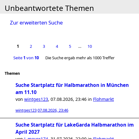
Unbeantwortete Themen
Zur erweiterten Suche
1
2
3
4
5
…
10
Seite
1
von
10
Die Suche ergab mehr als 1000 Treffer
Themen
Suche Startplatz für Halbmarathon in München
am 11.10
von
wintges123
,
07.08.2026, 23:46
in
Flohmarkt
wintges123
07.08.2026, 23:46
Suche Startplatz für LakeGarda Halbmarathon im
April 2027
von
L.meyer174
,
31.07.2026, 22:00
in
Flohmarkt