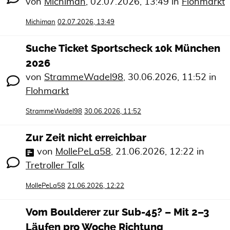
von
Michiman
,
02.07.2026, 13:49
in
Flohmarkt
Michiman
02.07.2026, 13:49
Suche Ticket Sportscheck 10k München
2026
von
StrammeWadel98
,
30.06.2026, 11:52
in
Flohmarkt
StrammeWadel98
30.06.2026, 11:52
Zur Zeit nicht erreichbar
von
MollePeLa58
,
21.06.2026, 12:22
in
Tretroller Talk
MollePeLa58
21.06.2026, 12:22
Vom Boulderer zur Sub-45? – Mit 2–3
Läufen pro Woche Richtung