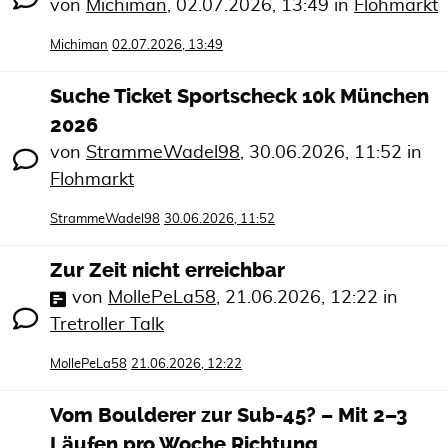
von
Michiman
,
02.07.2026, 13:49
in
Flohmarkt
Michiman
02.07.2026, 13:49
Suche Ticket Sportscheck 10k München
2026
von
StrammeWadel98
,
30.06.2026, 11:52
in
Flohmarkt
StrammeWadel98
30.06.2026, 11:52
Zur Zeit nicht erreichbar
von
MollePeLa58
,
21.06.2026, 12:22
in
Tretroller Talk
MollePeLa58
21.06.2026, 12:22
Vom Boulderer zur Sub-45? – Mit 2–3
Läufen pro Woche Richtung