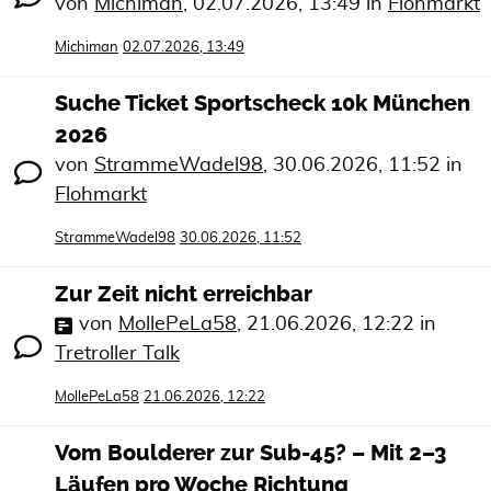
von
Michiman
,
02.07.2026, 13:49
in
Flohmarkt
Michiman
02.07.2026, 13:49
Suche Ticket Sportscheck 10k München
2026
von
StrammeWadel98
,
30.06.2026, 11:52
in
Flohmarkt
StrammeWadel98
30.06.2026, 11:52
Zur Zeit nicht erreichbar
von
MollePeLa58
,
21.06.2026, 12:22
in
Tretroller Talk
MollePeLa58
21.06.2026, 12:22
Vom Boulderer zur Sub-45? – Mit 2–3
Läufen pro Woche Richtung