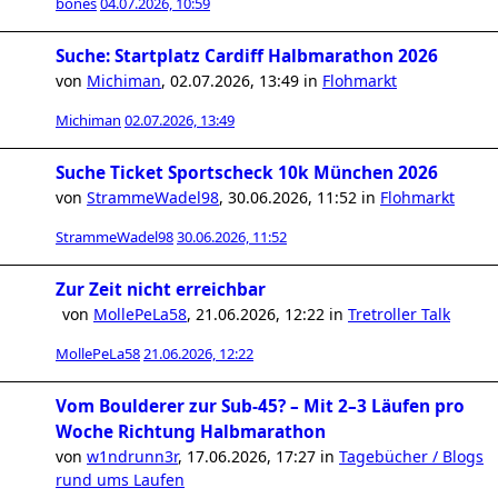
bones
04.07.2026, 10:59
Suche: Startplatz Cardiff Halbmarathon 2026
von
Michiman
,
02.07.2026, 13:49
in
Flohmarkt
Michiman
02.07.2026, 13:49
Suche Ticket Sportscheck 10k München 2026
von
StrammeWadel98
,
30.06.2026, 11:52
in
Flohmarkt
StrammeWadel98
30.06.2026, 11:52
Zur Zeit nicht erreichbar
von
MollePeLa58
,
21.06.2026, 12:22
in
Tretroller Talk
MollePeLa58
21.06.2026, 12:22
Vom Boulderer zur Sub-45? – Mit 2–3 Läufen pro
Woche Richtung Halbmarathon
von
w1ndrunn3r
,
17.06.2026, 17:27
in
Tagebücher / Blogs
rund ums Laufen