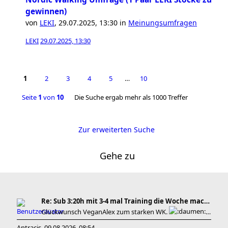
gewinnen)
von
LEKI
,
29.07.2025, 13:30
in
Meinungsumfragen
LEKI
29.07.2025, 13:30
1
2
3
4
5
…
10
Seite
1
von
10
Die Suche ergab mehr als 1000 Treffer
Zur erweiterten Suche
Gehe zu
Re: Sub 3:20h mit 3-4 mal Training die Woche machb
Glückwunsch VeganAlex zum starken WK.
Be
Antracis
09.08.2026, 08:54