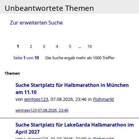
Unbeantwortete Themen
Zur erweiterten Suche
1
2
3
4
5
…
10
Seite
1
von
10
Die Suche ergab mehr als 1000 Treffer
Themen
Suche Startplatz für Halbmarathon in München
am 11.10
von
wintges123
,
07.08.2026, 23:46
in
Flohmarkt
wintges123
07.08.2026, 23:46
Suche Startplatz für LakeGarda Halbmarathon im
April 2027
von
L.meyer174
,
31.07.2026, 22:00
in
Flohmarkt