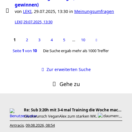
gewinnen)
von
LEKI
,
29.07.2025, 13:30
in
Meinungsumfragen
LEKI
29.07.2025, 13:30
1
2
3
4
5
…
10
Seite
1
von
10
Die Suche ergab mehr als 1000 Treffer
Zur erweiterten Suche
Gehe zu
Re: Sub 3:20h mit 3-4 mal Training die Woche machb
Glückwunsch VeganAlex zum starken WK.
Be
Antracis
09.08.2026, 08:54
,