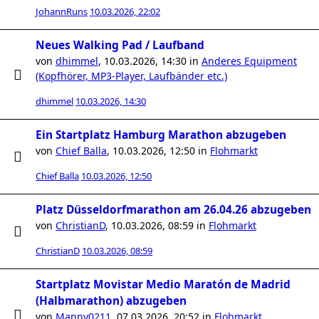
JohannRuns
10.03.2026, 22:02
Neues Walking Pad / Laufband
von
dhimmel
,
10.03.2026, 14:30
in
Anderes Equipment
(Kopfhörer, MP3-Player, Laufbänder etc.)
dhimmel
10.03.2026, 14:30
Ein Startplatz Hamburg Marathon abzugeben
von
Chief Balla
,
10.03.2026, 12:50
in
Flohmarkt
Chief Balla
10.03.2026, 12:50
Platz Düsseldorfmarathon am 26.04.26 abzugeben
von
ChristianD
,
10.03.2026, 08:59
in
Flohmarkt
ChristianD
10.03.2026, 08:59
Startplatz Movistar Medio Maratón de Madrid
(Halbmarathon) abzugeben
von
Manny0211
,
07.03.2026, 20:52
in
Flohmarkt