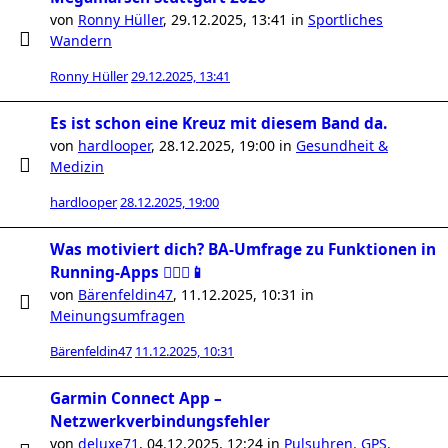
von
Ronny Hüller
,
29.12.2025, 13:41
in
Sportliches
Wandern
Ronny Hüller
29.12.2025, 13:41
Es ist schon eine Kreuz mit diesem Band da.
von
hardlooper
,
28.12.2025, 19:00
in
Gesundheit &
Medizin
hardlooper
28.12.2025, 19:00
Was motiviert dich? BA-Umfrage zu Funktionen in
Running-Apps 🏃🏻‍♀️📱
von
Bärenfeldin47
,
11.12.2025, 10:31
in
Meinungsumfragen
Bärenfeldin47
11.12.2025, 10:31
Garmin Connect App –
Netzwerkverbindungsfehler
von
deluxe71
,
04.12.2025, 12:24
in
Pulsuhren, GPS,