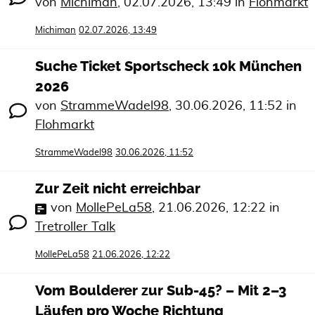
von
Michiman
,
02.07.2026, 13:49
in
Flohmarkt
Michiman
02.07.2026, 13:49
Suche Ticket Sportscheck 10k München
2026
von
StrammeWadel98
,
30.06.2026, 11:52
in
Flohmarkt
StrammeWadel98
30.06.2026, 11:52
Zur Zeit nicht erreichbar
von
MollePeLa58
,
21.06.2026, 12:22
in
Tretroller Talk
MollePeLa58
21.06.2026, 12:22
Vom Boulderer zur Sub-45? – Mit 2–3
Läufen pro Woche Richtung