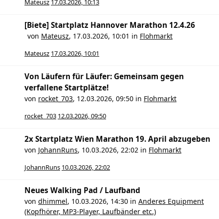
Mateusz
17.03.2026, 10:13
[Biete] Startplatz Hannover Marathon 12.4.26
von
Mateusz
,
17.03.2026, 10:01
in
Flohmarkt
Mateusz
17.03.2026, 10:01
Von Läufern für Läufer: Gemeinsam gegen
verfallene Startplätze!
von
rocket_703
,
12.03.2026, 09:50
in
Flohmarkt
rocket_703
12.03.2026, 09:50
2x Startplatz Wien Marathon 19. April abzugeben
von
JohannRuns
,
10.03.2026, 22:02
in
Flohmarkt
JohannRuns
10.03.2026, 22:02
Neues Walking Pad / Laufband
von
dhimmel
,
10.03.2026, 14:30
in
Anderes Equipment
(Kopfhörer, MP3-Player, Laufbänder etc.)