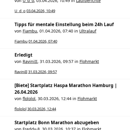
von
U_d_o
,
03.04.2026, 10:49
in
Laufberichte
U_d_o
03.04.2026, 10:49
Tipps für mentale Einstellung beim 24h Lauf
von
Fiambu
,
01.04.2026, 07:40
in
Ultralauf
Fiambu
01.04.2026, 07:40
Erledigt
von
RaviniII
,
31.03.2026, 09:57
in
Flohmarkt
RaviniII
31.03.2026, 09:57
[Biete] Startplatz Haspa Marathon Hamburg |
26.04.2026
von
flololol
,
30.03.2026, 12:44
in
Flohmarkt
flololol
30.03.2026, 12:44
Startplatz Bonn Marathon abzugeben
von
Freddy-8
,
30.03.2026, 10:37
in
Flohmarkt