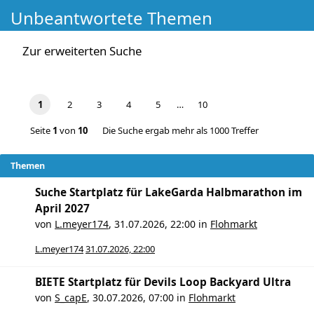
Unbeantwortete Themen
Zur erweiterten Suche
1
2
3
4
5
…
10
Seite
1
von
10
Die Suche ergab mehr als 1000 Treffer
Themen
Suche Startplatz für LakeGarda Halbmarathon im
April 2027
von
L.meyer174
,
31.07.2026, 22:00
in
Flohmarkt
L.meyer174
31.07.2026, 22:00
BIETE Startplatz für Devils Loop Backyard Ultra
von
S_capE
,
30.07.2026, 07:00
in
Flohmarkt