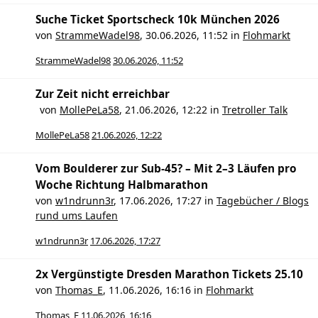
Suche Ticket Sportscheck 10k München 2026
von
StrammeWadel98
,
30.06.2026, 11:52
in
Flohmarkt
StrammeWadel98
30.06.2026, 11:52
Zur Zeit nicht erreichbar
von
MollePeLa58
,
21.06.2026, 12:22
in
Tretroller Talk
MollePeLa58
21.06.2026, 12:22
Vom Boulderer zur Sub-45? – Mit 2–3 Läufen pro
Woche Richtung Halbmarathon
von
w1ndrunn3r
,
17.06.2026, 17:27
in
Tagebücher / Blogs
rund ums Laufen
w1ndrunn3r
17.06.2026, 17:27
2x Vergünstigte Dresden Marathon Tickets 25.10
von
Thomas_E
,
11.06.2026, 16:16
in
Flohmarkt
Thomas_E
11.06.2026, 16:16