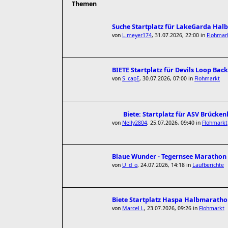
Themen
Suche Startplatz für LakeGarda Hal
von
L.meyer174
,
31.07.2026, 22:00
in
Flohmar
BIETE Startplatz für Devils Loop Bac
von
S_capE
,
30.07.2026, 07:00
in
Flohmarkt
Biete: Startplatz für ASV Brücke
von
Nelly2804
,
25.07.2026, 09:40
in
Flohmarkt
Blaue Wunder - Tegernsee Marathon
von
U_d_o
,
24.07.2026, 14:18
in
Laufberichte
Biete Startplatz Haspa Halbmarathon
von
Marcel L
,
23.07.2026, 09:26
in
Flohmarkt