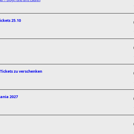
er / Blogs rund ums Laufen
ckets 25.10
 Tickets zu verschenken
cania 2027