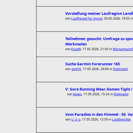
Vorstellung meiner Laufregion Lan
von
Lauffreund für immer
,
20.05.2026, 19:55
i
Teilnehmer gesucht: Umfrage zu spor
Merkmalen
von
ElisaW
,
17.05.2026, 21:03
in
Meinungsumf
Suche Garmin Forerunner 165
von
goofy5
,
17.05.2026, 20:04
in
Flohmarkt
V: Gore Running Wear Damen Tight / W
von
bones
,
17.05.2026, 15:24
in
Flohmarkt
Vom Paradies in den Himmel - 50. V
von
U_d_o
,
17.05.2026, 12:59
in
Laufberichte