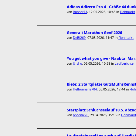
Adidas Adizero Pro 4 - Größe 44 dun
von
Runner73
,
12.05.2026, 10:48
in
Flohmarkt
Generali Marathon Genf 2026
von
DeBi269
,
07.05.2026, 11:47
in
Flohmarkt
You get what you give - Naabtal Ma
von
U_d_o
,
06.05.2026, 10:58
in
Laufberichte
Biete: 2 Startplätze GutsMuthsRenns
von
Hellrunner-2704
,
05.05.2026, 17:44
in
Flo
Startplatz Schluchseelauf 10.5. abz
von
phoenix70
,
29.04.2026, 15:15
in
Flohmark
Lauftrainingspläne auch auf Nordi