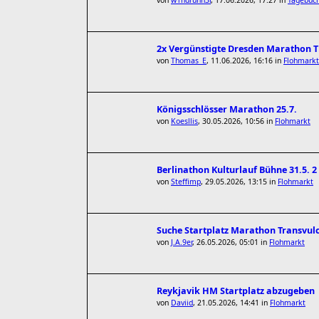
von
w1ndrunn3r
,
17.06.2026, 17:27
in
Tagebüch
2x Vergünstigte Dresden Marathon Ti
von
Thomas_E
,
11.06.2026, 16:16
in
Flohmarkt
Königsschlösser Marathon 25.7.
von
Koesllis
,
30.05.2026, 10:56
in
Flohmarkt
Berlinathon Kulturlauf Bühne 31.5. 2
von
Steffimp
,
29.05.2026, 13:15
in
Flohmarkt
Suche Startplatz Marathon Transvul
von
J.A.9er
,
26.05.2026, 05:01
in
Flohmarkt
Reykjavik HM Startplatz abzugeben
von
Daviid
,
21.05.2026, 14:41
in
Flohmarkt