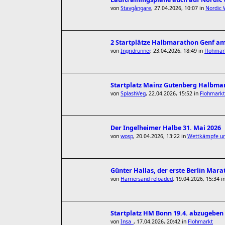
von
Stavgångare
,
27.04.2026, 10:07
in
Nordic 
2 Startplätze Halbmarathon Genf am
von
Ingridrunner
,
23.04.2026, 18:49
in
Flohmar
Startplatz Mainz Gutenberg Halbmar
von
SplashVeg
,
22.04.2026, 15:52
in
Flohmarkt
Der Ingelheimer Halbe 31. Mai 2026
von
wosp
,
20.04.2026, 13:22
in
Wettkämpfe un
Günter Hallas, der erste Berlin Mara
von
Harriersand reloaded
,
19.04.2026, 15:34
i
Startplatz HM Bonn 19.4. abzugeben
von
Insa_
,
17.04.2026, 20:42
in
Flohmarkt