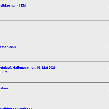
kelblau nur 44 KM
rathon 2026
teiglauf, Halbmarathon, 09. Mai 2026,
hmarkt
ugeben
t
c Walking anwendbar?