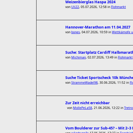
Weizenbierglas Haspa 2024
von
Uli22
,
05.07.2026, 12:58
in
Flohmarkt
Hannover-Marathon am 11.04.2027
von
bones
,
04.07.2026, 10:59
in
Wettkämpfe un
Suche: Startplatz Cardiff Halbmarat
von
Michiman
,
02.07.2026, 13:49
in
Flohmarkt
Suche Ticket Sportscheck 10k Münch
von
StrammeWadel98
,
30.06.2026, 11:52
in
F
Zur Zeit nicht erreichbar
von
MollePeLa58
,
21.06.2026, 12:22
in
Tretro
Vom Boulderer zur Sub-45? – Mit 2–