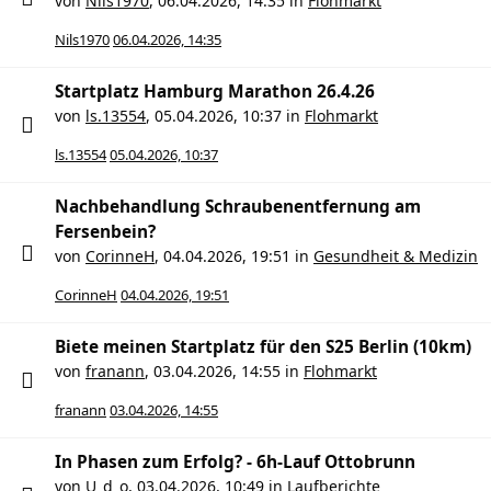
von
Nils1970
,
06.04.2026, 14:35
in
Flohmarkt
Nils1970
06.04.2026, 14:35
Startplatz Hamburg Marathon 26.4.26
von
ls.13554
,
05.04.2026, 10:37
in
Flohmarkt
ls.13554
05.04.2026, 10:37
Nachbehandlung Schraubenentfernung am
Fersenbein?
von
CorinneH
,
04.04.2026, 19:51
in
Gesundheit & Medizin
CorinneH
04.04.2026, 19:51
Biete meinen Startplatz für den S25 Berlin (10km)
von
franann
,
03.04.2026, 14:55
in
Flohmarkt
franann
03.04.2026, 14:55
In Phasen zum Erfolg? - 6h-Lauf Ottobrunn
von
U_d_o
,
03.04.2026, 10:49
in
Laufberichte