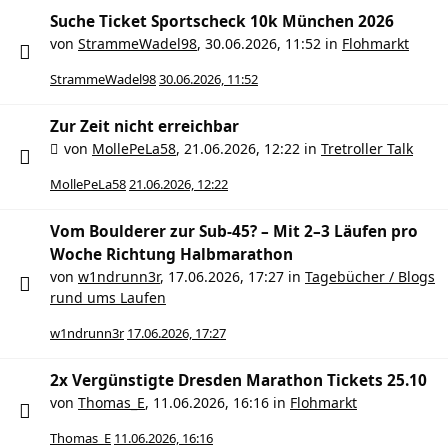
Suche Ticket Sportscheck 10k München 2026
von
StrammeWadel98
,
30.06.2026, 11:52
in
Flohmarkt
StrammeWadel98
30.06.2026, 11:52
Zur Zeit nicht erreichbar
von
MollePeLa58
,
21.06.2026, 12:22
in
Tretroller Talk
MollePeLa58
21.06.2026, 12:22
Vom Boulderer zur Sub-45? – Mit 2–3 Läufen pro
Woche Richtung Halbmarathon
von
w1ndrunn3r
,
17.06.2026, 17:27
in
Tagebücher / Blogs
rund ums Laufen
w1ndrunn3r
17.06.2026, 17:27
2x Vergünstigte Dresden Marathon Tickets 25.10
von
Thomas_E
,
11.06.2026, 16:16
in
Flohmarkt
Thomas_E
11.06.2026, 16:16