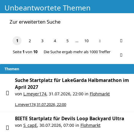
Unbeantwortete Themen
Zur erweiterten Suche
1
2
3
4
5
…
10
Seite
1
von
10
Die Suche ergab mehr als 1000 Treffer
Themen
Suche Startplatz für LakeGarda Halbmarathon im
April 2027
von
L.meyer174
,
31.07.2026, 22:00
in
Flohmarkt
L.meyer174
31.07.2026, 22:00
BIETE Startplatz für Devils Loop Backyard Ultra
von
S_capE
,
30.07.2026, 07:00
in
Flohmarkt