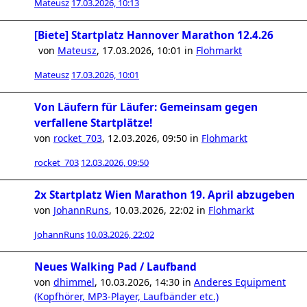
Mateusz
17.03.2026, 10:13
[Biete] Startplatz Hannover Marathon 12.4.26
von
Mateusz
,
17.03.2026, 10:01
in
Flohmarkt
Mateusz
17.03.2026, 10:01
Von Läufern für Läufer: Gemeinsam gegen
verfallene Startplätze!
von
rocket_703
,
12.03.2026, 09:50
in
Flohmarkt
rocket_703
12.03.2026, 09:50
2x Startplatz Wien Marathon 19. April abzugeben
von
JohannRuns
,
10.03.2026, 22:02
in
Flohmarkt
JohannRuns
10.03.2026, 22:02
Neues Walking Pad / Laufband
von
dhimmel
,
10.03.2026, 14:30
in
Anderes Equipment
(Kopfhörer, MP3-Player, Laufbänder etc.)