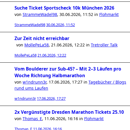
Suche Ticket Sportscheck 10k München 2026
von
StrammeWadel98
,
30.06.2026, 11:52
in
Flohmarkt
StrammeWadel98
30.06.2026, 11:52
Zur Zeit nicht erreichbar
von
MollePeLa58
,
21.06.2026, 12:22
in
Tretroller Talk
MollePeLa58
21.06.2026, 12:22
Vom Boulderer zur Sub-45? – Mit 2–3 Läufen pro
Woche Richtung Halbmarathon
von
w1ndrunn3r
,
17.06.2026, 17:27
in
Tagebücher / Blogs
rund ums Laufen
w1ndrunn3r
17.06.2026, 17:27
2x Vergünstigte Dresden Marathon Tickets 25.10
von
Thomas_E
,
11.06.2026, 16:16
in
Flohmarkt
Thomas_E
11.06.2026, 16:16