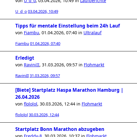
von
U_d_o
,
03.04.2026, 10:49
in
Laufberichte
U_d_o
03.04.2026, 10:49
Tipps für mentale Einstellung beim 24h Lauf
von
Fiambu
,
01.04.2026, 07:40
in
Ultralauf
Fiambu
01.04.2026, 07:40
Erledigt
von
RaviniII
,
31.03.2026, 09:57
in
Flohmarkt
RaviniII
31.03.2026, 09:57
[Biete] Startplatz Haspa Marathon Hamburg |
26.04.2026
von
flololol
,
30.03.2026, 12:44
in
Flohmarkt
flololol
30.03.2026, 12:44
Startplatz Bonn Marathon abzugeben
von
Freddy-8
,
30.03.2026, 10:37
in
Flohmarkt