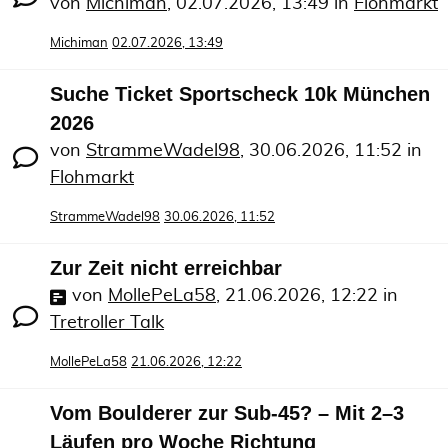
von
Michiman
,
02.07.2026, 13:49
in
Flohmarkt
Michiman
02.07.2026, 13:49
Suche Ticket Sportscheck 10k München
2026
von
StrammeWadel98
,
30.06.2026, 11:52
in
Flohmarkt
StrammeWadel98
30.06.2026, 11:52
Zur Zeit nicht erreichbar
von
MollePeLa58
,
21.06.2026, 12:22
in
Tretroller Talk
MollePeLa58
21.06.2026, 12:22
Vom Boulderer zur Sub-45? – Mit 2–3
Läufen pro Woche Richtung