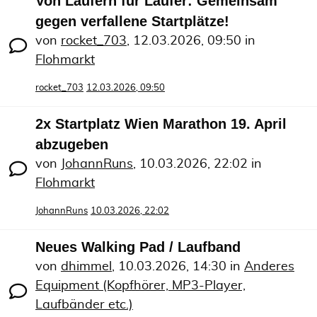
Von Läufern für Läufer: Gemeinsam
gegen verfallene Startplätze!
von
rocket_703
,
12.03.2026, 09:50
in
Flohmarkt
rocket_703
12.03.2026, 09:50
2x Startplatz Wien Marathon 19. April
abzugeben
von
JohannRuns
,
10.03.2026, 22:02
in
Flohmarkt
JohannRuns
10.03.2026, 22:02
Neues Walking Pad / Laufband
von
dhimmel
,
10.03.2026, 14:30
in
Anderes
Equipment (Kopfhörer, MP3-Player,
Laufbänder etc.)