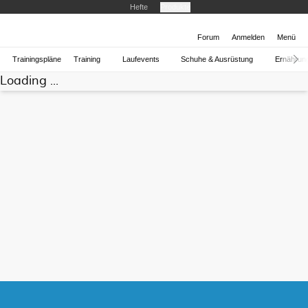
Hefte
Produkte
Forum
Anmelden
Menü
Trainingspläne
Training
Laufevents
Schuhe & Ausrüstung
Ernährun
Loading ...