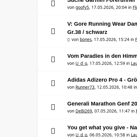
Suche Garmin Forerunner
von
goofy5
,
17.05.2026, 20:04
in
F
V: Gore Running Wear Dame
Gr.38 / schwarz
von
bones
,
17.05.2026, 15:24
in
Vom Paradies in den Himme
von
U_d_o
,
17.05.2026, 12:59
in
Lau
Adidas Adizero Pro 4 - Gr
von
Runner73
,
12.05.2026, 10:48
i
Generali Marathon Genf 2
von
DeBi269
,
07.05.2026, 11:47
in
You get what you give - N
von
U_d_o
,
06.05.2026, 10:58
in
Lau