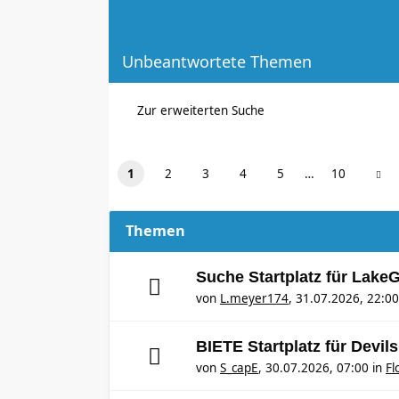
Unbeantwortete Themen
Zur erweiterten Suche
1
2
3
4
5
…
10
Themen
Suche Startplatz für Lake
von
L.meyer174
,
31.07.2026, 22:00
BIETE Startplatz für Devil
von
S_capE
,
30.07.2026, 07:00
in
Fl