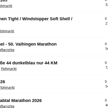
 165
3
lohmarkt
n Tight / Windstopper Soft Shell /
0
2
Flohmarkt
l - 50. Vaihingen Marathon
0
5
fberichte
öße 44 dunkelblau nur 44 KM
0
7
n
Flohmarkt
026
0
5
Flohmarkt
aabtal Marathon 2026
0
4
fberichte