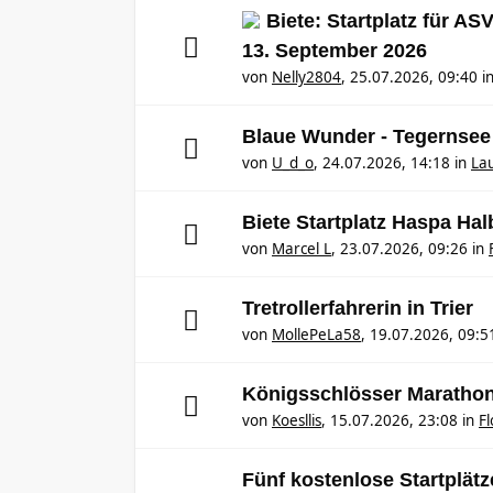
Biete: Startplatz für A
13. September 2026
von
Nelly2804
,
25.07.2026, 09:40
i
Blaue Wunder - Tegernsee
von
U_d_o
,
24.07.2026, 14:18
in
Lau
Biete Startplatz Haspa Ha
von
Marcel L
,
23.07.2026, 09:26
in
Tretrollerfahrerin in Trier
von
MollePeLa58
,
19.07.2026, 09:5
Königsschlösser Maratho
von
Koesllis
,
15.07.2026, 23:08
in
F
Fünf kostenlose Startplät