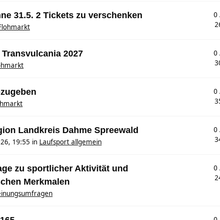
hne 31.5. 2 Tickets zu verschenken
0
2
Flohmarkt
 Transvulcania 2027
0
3
ohmarkt
abzugeben
0
3
ohmarkt
egion Landkreis Dahme Spreewald
0
3
26, 19:55
in
Laufsport allgemein
e zu sportlicher Aktivität und
0
2
schen Merkmalen
inungsumfragen
0