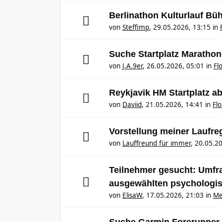
Berlinathon Kulturlauf Bü
von
Steffimp
,
29.05.2026, 13:15
in
Suche Startplatz Marathon
von
J.A.9er
,
26.05.2026, 05:01
in
Fl
Reykjavik HM Startplatz 
von
Daviid
,
21.05.2026, 14:41
in
Fl
Vorstellung meiner Laufr
von
Lauffreund für immer
,
20.05.20
Teilnehmer gesucht: Umfrag
ausgewählten psychologi
von
ElisaW
,
17.05.2026, 21:03
in
Me