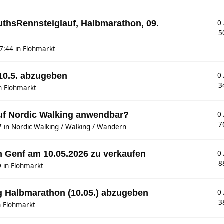
MuthsRennsteiglauf, Halbmarathon, 09.
0
5
7:44
in
Flohmarkt
 10.5. abzugeben
0
3
n
Flohmarkt
auf Nordic Walking anwendbar?
0
7
7
in
Nordic Walking / Walking / Wandern
n Genf am 10.05.2026 zu verkaufen
0
8
9
in
Flohmarkt
g Halbmarathon (10.05.) abzugeben
0
3
n
Flohmarkt