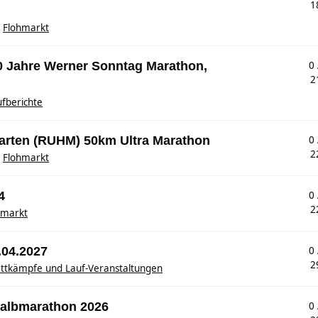
1
n
Flohmarkt
00 Jahre Werner Sonntag Marathon,
0
2
fberichte
garten (RUHM) 50km Ultra Marathon
0
2
n
Flohmarkt
4
0
2
hmarkt
.04.2027
0
2
ttkämpfe und Lauf-Veranstaltungen
 Halbmarathon 2026
0