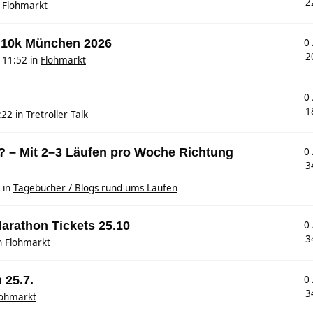
2
n
Flohmarkt
 10k München 2026
0
2
 11:52
in
Flohmarkt
0
1
:22
in
Tretroller Talk
? – Mit 2–3 Läufen pro Woche Richtung
0
3
in
Tagebücher / Blogs rund ums Laufen
arathon Tickets 25.10
0
3
n
Flohmarkt
 25.7.
0
3
lohmarkt