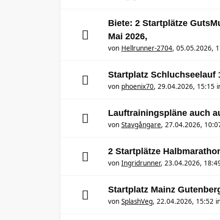
Biete: 2 Startplätze Guts
Mai 2026,
von
Hellrunner-2704
,
05.05.2026, 1
Startplatz Schluchseelauf
von
phoenix70
,
29.04.2026, 15:15
i
Lauftrainingspläne auch 
von
Stavgångare
,
27.04.2026, 10:0
2 Startplätze Halbmaratho
von
Ingridrunner
,
23.04.2026, 18:4
Startplatz Mainz Gutenber
von
SplashVeg
,
22.04.2026, 15:52
i