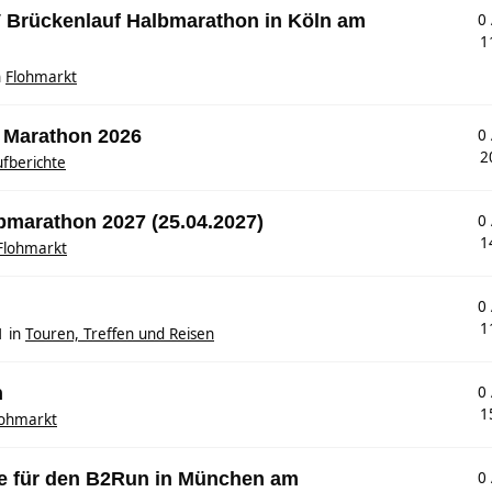
SV Brückenlauf Halbmarathon in Köln am
0
1
n
Flohmarkt
 Marathon 2026
0
2
fberichte
lbmarathon 2027 (25.04.2027)
0
1
Flohmarkt
0
1
1
in
Touren, Treffen und Reisen
n
0
1
lohmarkt
ze für den B2Run in München am
0