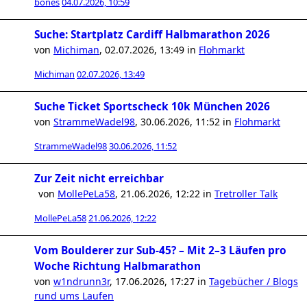
bones
04.07.2026, 10:59
Suche: Startplatz Cardiff Halbmarathon 2026
von
Michiman
,
02.07.2026, 13:49
in
Flohmarkt
Michiman
02.07.2026, 13:49
Suche Ticket Sportscheck 10k München 2026
von
StrammeWadel98
,
30.06.2026, 11:52
in
Flohmarkt
StrammeWadel98
30.06.2026, 11:52
Zur Zeit nicht erreichbar
von
MollePeLa58
,
21.06.2026, 12:22
in
Tretroller Talk
MollePeLa58
21.06.2026, 12:22
Vom Boulderer zur Sub-45? – Mit 2–3 Läufen pro
Woche Richtung Halbmarathon
von
w1ndrunn3r
,
17.06.2026, 17:27
in
Tagebücher / Blogs
rund ums Laufen