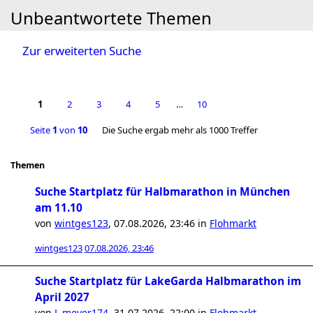
Unbeantwortete Themen
Zur erweiterten Suche
1
2
3
4
5
…
10
Seite
1
von
10
Die Suche ergab mehr als 1000 Treffer
Themen
Suche Startplatz für Halbmarathon in München
am 11.10
von
wintges123
,
07.08.2026, 23:46
in
Flohmarkt
wintges123
07.08.2026, 23:46
Suche Startplatz für LakeGarda Halbmarathon im
April 2027
von
L.meyer174
,
31.07.2026, 22:00
in
Flohmarkt