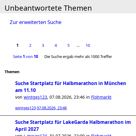
Unbeantwortete Themen
Zur erweiterten Suche
1
2
3
4
5
…
10
Seite
1
von
10
Die Suche ergab mehr als 1000 Treffer
Themen
Suche Startplatz für Halbmarathon in München
am 11.10
von
wintges123
,
07.08.2026, 23:46
in
Flohmarkt
wintges123
07.08.2026, 23:46
Suche Startplatz für LakeGarda Halbmarathon im
April 2027
von
L.meyer174
,
31.07.2026, 22:00
in
Flohmarkt