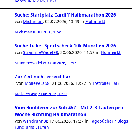
bones
04.07.2026, 10:59
Suche: Startplatz Cardiff Halbmarathon 2026
von
Michiman
,
02.07.2026, 13:49
in
Flohmarkt
Michiman
02.07.2026, 13:49
Suche Ticket Sportscheck 10k München 2026
von
StrammeWadel98
,
30.06.2026, 11:52
in
Flohmarkt
StrammeWadel98
30.06.2026, 11:52
Zur Zeit nicht erreichbar
von
MollePeLa58
,
21.06.2026, 12:22
in
Tretroller Talk
MollePeLa58
21.06.2026, 12:22
Vom Boulderer zur Sub-45? – Mit 2–3 Läufen pro
Woche Richtung Halbmarathon
von
w1ndrunn3r
,
17.06.2026, 17:27
in
Tagebücher / Blogs
rund ums Laufen