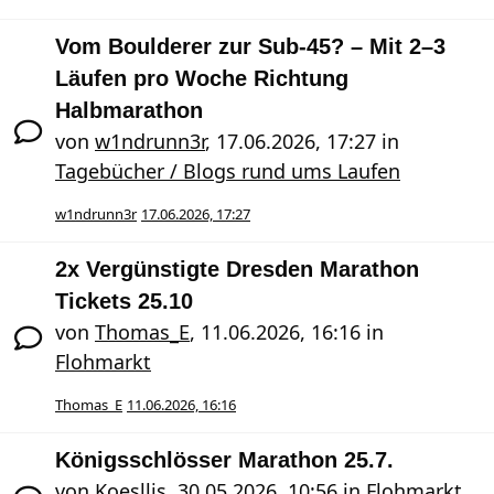
Vom Boulderer zur Sub-45? – Mit 2–3
Läufen pro Woche Richtung
Halbmarathon
von
w1ndrunn3r
,
17.06.2026, 17:27
in
Tagebücher / Blogs rund ums Laufen
w1ndrunn3r
17.06.2026, 17:27
2x Vergünstigte Dresden Marathon
Tickets 25.10
von
Thomas_E
,
11.06.2026, 16:16
in
Flohmarkt
Thomas_E
11.06.2026, 16:16
Königsschlösser Marathon 25.7.
von
Koesllis
,
30.05.2026, 10:56
in
Flohmarkt