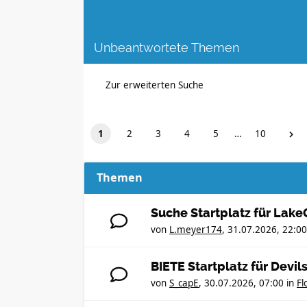
Unbeantwortete Themen
Zur erweiterten Suche
1
2
3
4
5
…
10
Themen
Suche Startplatz für Lak
von
L.meyer174
,
31.07.2026, 22:00
BIETE Startplatz für Devi
von
S_capE
,
30.07.2026, 07:00
in
Fl