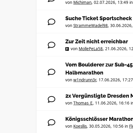
von
Michiman
,
02.07.2026, 13:49
i
Suche Ticket Sportscheck
von
StrammeWadel98
,
30.06.2026,
Zur Zeit nicht erreichbar
von
MollePeLa58
,
21.06.2026, 1
Vom Boulderer zur Sub-45
Halbmarathon
von
w1ndrunn3r
,
17.06.2026, 17:27
2x Vergünstigte Dresden M
von
Thomas_E
,
11.06.2026, 16:16
i
Königsschlösser Marathon 
von
Koesllis
,
30.05.2026, 10:56
in
F