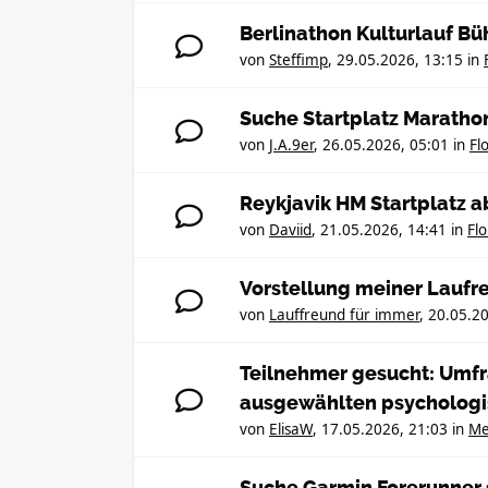
Berlinathon Kulturlauf Büh
von
Steffimp
,
29.05.2026, 13:15
in
Suche Startplatz Maratho
von
J.A.9er
,
26.05.2026, 05:01
in
Fl
Reykjavik HM Startplatz 
von
Daviid
,
21.05.2026, 14:41
in
Fl
Vorstellung meiner Lauf
von
Lauffreund für immer
,
20.05.20
Teilnehmer gesucht: Umfra
ausgewählten psycholog
von
ElisaW
,
17.05.2026, 21:03
in
Me