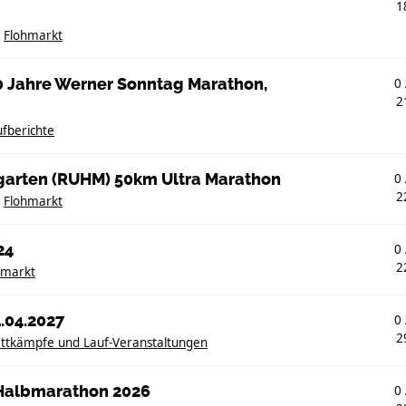
1
n
Flohmarkt
00 Jahre Werner Sonntag Marathon,
0
2
fberichte
garten (RUHM) 50km Ultra Marathon
0
2
n
Flohmarkt
24
0
2
hmarkt
.04.2027
0
2
ttkämpfe und Lauf-Veranstaltungen
f Halbmarathon 2026
0