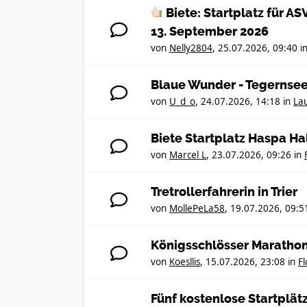
Biete: Startplatz für 
13. September 2026
von
Nelly2804
,
25.07.2026, 09:40
i
Blaue Wunder - Tegernse
von
U_d_o
,
24.07.2026, 14:18
in
Lau
Biete Startplatz Haspa Ha
von
Marcel L
,
23.07.2026, 09:26
in
Tretrollerfahrerin in Trier
von
MollePeLa58
,
19.07.2026, 09:5
Königsschlösser Maratho
von
Koesllis
,
15.07.2026, 23:08
in
F
Fünf kostenlose Startplä