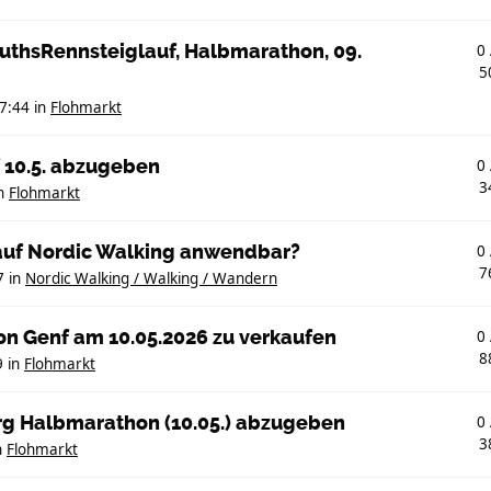
MuthsRennsteiglauf, Halbmarathon, 09.
0
5
7:44
in
Flohmarkt
f 10.5. abzugeben
0
3
n
Flohmarkt
auf Nordic Walking anwendbar?
0
7
7
in
Nordic Walking / Walking / Wandern
on Genf am 10.05.2026 zu verkaufen
0
8
9
in
Flohmarkt
rg Halbmarathon (10.05.) abzugeben
0
3
n
Flohmarkt