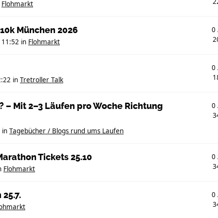
2
n
Flohmarkt
 10k München 2026
0
2
 11:52
in
Flohmarkt
0
1
2:22
in
Tretroller Talk
? – Mit 2–3 Läufen pro Woche Richtung
0
3
in
Tagebücher / Blogs rund ums Laufen
arathon Tickets 25.10
0
3
n
Flohmarkt
25.7.
0
3
lohmarkt