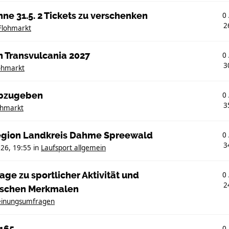
ne 31.5. 2 Tickets zu verschenken
0
2
Flohmarkt
n Transvulcania 2027
0
3
ohmarkt
abzugeben
0
3
ohmarkt
region Landkreis Dahme Spreewald
0
3
26, 19:55
in
Laufsport allgemein
ge zu sportlicher Aktivität und
0
2
ischen Merkmalen
inungsumfragen
0