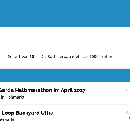
Seite
1
von
10
Die Suche ergab mehr als 1000 Treffer
eGarda Halbmarathon im April 2027
0
1
in
Flohmarkt
ls Loop Backyard Ultra
0
ohmarkt