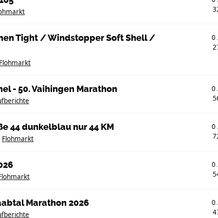
165
3
lohmarkt
en Tight / Windstopper Soft Shell /
0
2
Flohmarkt
el - 50. Vaihingen Marathon
0
5
fberichte
öße 44 dunkelblau nur 44 KM
0
7
n
Flohmarkt
026
0
5
Flohmarkt
Naabtal Marathon 2026
0
4
fberichte