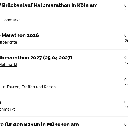
ASV Brückenlauf Halbmarathon in Köln am
0
1
n
Flohmarkt
e Marathon 2026
0
2
fberichte
lbmarathon 2027 (25.04.2027)
0
1
Flohmarkt
0
1
1
in
Touren, Treffen und Reisen
n
0
1
lohmarkt
tze für den B2Run in München am
0