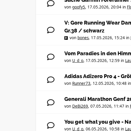
Suche Garmin Forerunner 
von
goofy5
,
17.05.2026, 20:04
in
F
V: Gore Running Wear Dam
Gr.38 / schwarz
von
bones
,
17.05.2026, 15:24
in
Vom Paradies in den Himm
von
U_d_o
,
17.05.2026, 12:59
in
Lau
Adidas Adizero Pro 4 - Gr
von
Runner73
,
12.05.2026, 10:48
i
Generali Marathon Genf 2
von
DeBi269
,
07.05.2026, 11:47
in
You get what you give - 
von
U_d_o
,
06.05.2026, 10:58
in
Lau