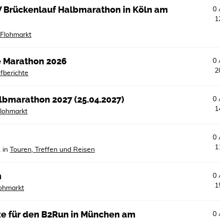
ASV Brückenlauf Halbmarathon in Köln am
0
1
Flohmarkt
e Marathon 2026
0
2
fberichte
lbmarathon 2027 (25.04.2027)
0
1
lohmarkt
0
1
1
in
Touren, Treffen und Reisen
n
0
1
ohmarkt
tze für den B2Run in München am
0