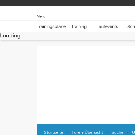
Menü
Trainingspläne
Training
Laufevents
Sch
Loading ...
Startseite
Foren-Übersicht
Suche
U