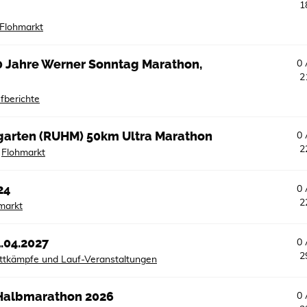
1
Flohmarkt
00 Jahre Werner Sonntag Marathon,
0
2
fberichte
garten (RUHM) 50km Ultra Marathon
0
2
n
Flohmarkt
24
0
2
markt
.04.2027
0
2
tkämpfe und Lauf-Veranstaltungen
f Halbmarathon 2026
0