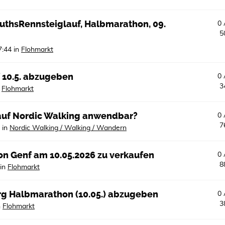
MuthsRennsteiglauf, Halbmarathon, 09.
0
5
7:44
in
Flohmarkt
f 10.5. abzugeben
0
3
n
Flohmarkt
auf Nordic Walking anwendbar?
0
7
in
Nordic Walking / Walking / Wandern
on Genf am 10.05.2026 zu verkaufen
0
8
in
Flohmarkt
rg Halbmarathon (10.05.) abzugeben
0
3
n
Flohmarkt