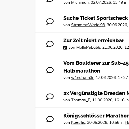
von
Michiman
,
02.07.2026, 13:49
in
Suche Ticket Sportscheck
von
StrammeWadel98
,
30.06.2026,
Zur Zeit nicht erreichbar
von
MollePeLa58
,
21.06.2026, 12
Vom Boulderer zur Sub-45
Halbmarathon
von
w1ndrunn3r
,
17.06.2026, 17:27
2x Vergünstigte Dresden M
von
Thomas_E
,
11.06.2026, 16:16
i
Königsschlösser Marathon 
von
Koesllis
,
30.05.2026, 10:56
in
Fl