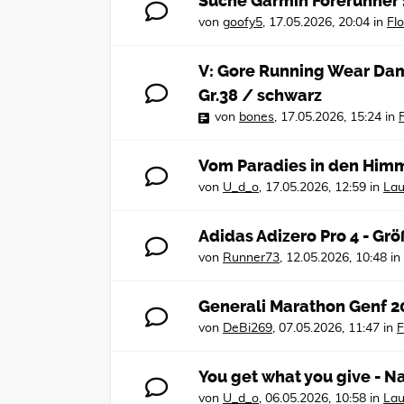
Suche Garmin Forerunner 
von
goofy5
,
17.05.2026, 20:04
in
Fl
V: Gore Running Wear Dam
Gr.38 / schwarz
von
bones
,
17.05.2026, 15:24
in
Vom Paradies in den Himm
von
U_d_o
,
17.05.2026, 12:59
in
Lau
Adidas Adizero Pro 4 - Gr
von
Runner73
,
12.05.2026, 10:48
in
Generali Marathon Genf 2
von
DeBi269
,
07.05.2026, 11:47
in
F
You get what you give - 
von
U_d_o
,
06.05.2026, 10:58
in
Lau