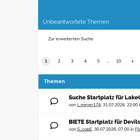
Unbeantwortete Themen
Zur erweiterten Suche
1
2
3
4
5
…
10
Themen
Suche Startplatz für Lak
von
L.meyer174
,
31.07.2026, 22:00
BIETE Startplatz für Devi
von
S_capE
,
30.07.2026, 07:00
in
Fl