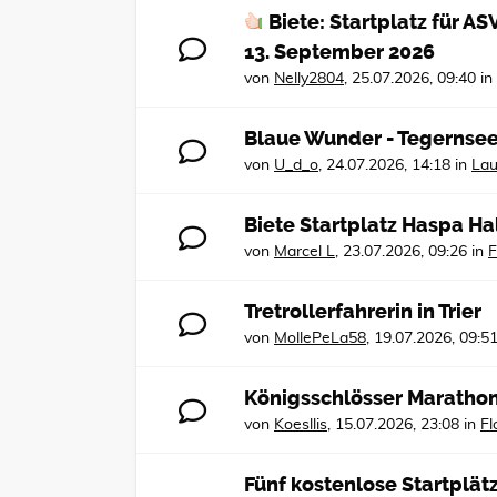
Biete: Startplatz für 
13. September 2026
von
Nelly2804
,
25.07.2026, 09:40
in
Blaue Wunder - Tegernse
von
U_d_o
,
24.07.2026, 14:18
in
Lau
Biete Startplatz Haspa Ha
von
Marcel L
,
23.07.2026, 09:26
in
F
Tretrollerfahrerin in Trier
von
MollePeLa58
,
19.07.2026, 09:5
Königsschlösser Maratho
von
Koesllis
,
15.07.2026, 23:08
in
Fl
Fünf kostenlose Startplä