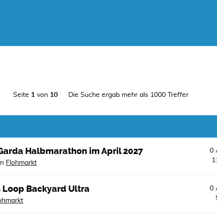
Seite
1
von
10
Die Suche ergab mehr als 1000 Treffer
eGarda Halbmarathon im April 2027
0
1
in
Flohmarkt
ls Loop Backyard Ultra
0
ohmarkt