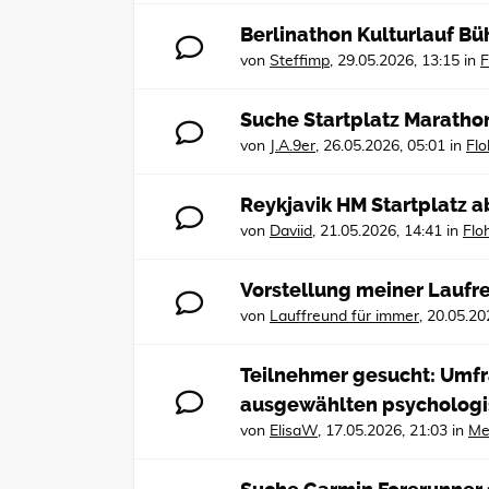
Berlinathon Kulturlauf Büh
von
Steffimp
,
29.05.2026, 13:15
in
F
Suche Startplatz Maratho
von
J.A.9er
,
26.05.2026, 05:01
in
Fl
Reykjavik HM Startplatz 
von
Daviid
,
21.05.2026, 14:41
in
Flo
Vorstellung meiner Lauf
von
Lauffreund für immer
,
20.05.20
Teilnehmer gesucht: Umfra
ausgewählten psycholog
von
ElisaW
,
17.05.2026, 21:03
in
Me