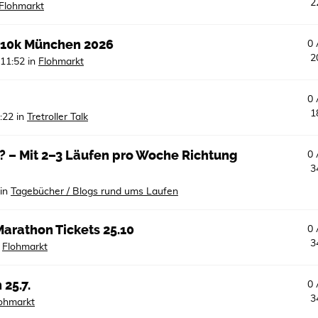
2
Flohmarkt
 10k München 2026
0
2
 11:52
in
Flohmarkt
0
1
:22
in
Tretroller Talk
? – Mit 2–3 Läufen pro Woche Richtung
0
3
in
Tagebücher / Blogs rund ums Laufen
arathon Tickets 25.10
0
3
n
Flohmarkt
25.7.
0
3
ohmarkt