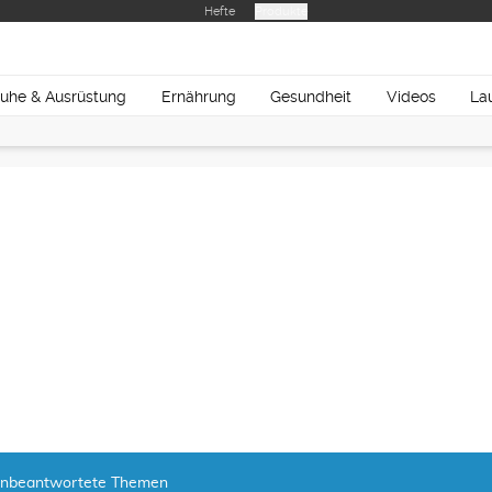
Hefte
Produkte
uhe & Ausrüstung
Ernährung
Gesundheit
Videos
La
nbeantwortete Themen