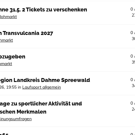
ne 31.5. 2 Tickets zu verschenken
0
2
lohmarkt
n Transvulcania 2027
0
3
ohmarkt
abzugeben
0
3
hmarkt
region Landkreis Dahme Spreewald
0
3
26, 19:55
in
Laufsport allgemein
ge zu sportlicher Aktivität und
0
2
ischen Merkmalen
inungsumfragen