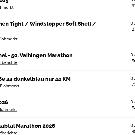
165
0
3
ohmarkt
en Tight / Windstopper Soft Shell /
0
2
Flohmarkt
el - 50. Vaihingen Marathon
0
5
fberichte
öße 44 dunkelblau nur 44 KM
0
7
Flohmarkt
026
0
5
lohmarkt
Naabtal Marathon 2026
0
4
fberichte