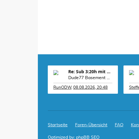
Re: Sub 3:20h mit 3-4 mal Training die Woche machb
Dude77 Basement war Schwetzingen glaube ich, war
RunODW
,
08.08.2026, 20:48
Stef
Startseite
Foren-Übersicht
FAQ
Kon
Optimized by:
phpBB SEO