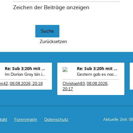
Zeichen der Beiträge anzeigen
Re: Sub 3:20h mit 3-4 mal Training die Woche machb
Re: Sub 3:20h mit 3-4 mal Training die Woche machb
Im Dorian Gray bin ich mal bei 100dB in einer der
Gestern gab es nach dem morgendlichem Lauf noch
fen42
,
08.08.2026, 20:18
Christoph83
,
08.08.2026,
20:17
takt
Forenregeln
Datenschutz
Aktuelle Zeit: 0