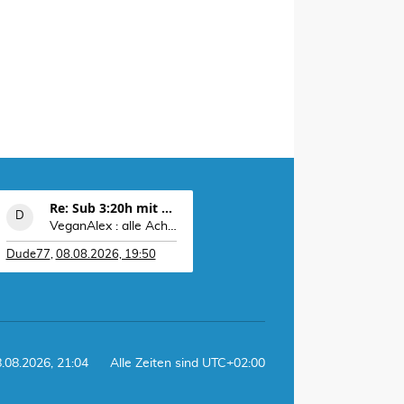
Re: Sub 3:20h mit 3-4 mal Training die Woche machb
VeganAlex : alle Achtung. Stabile Leistung!!!
Dude77
,
08.08.2026, 19:50
8.08.2026, 21:04
Alle Zeiten sind
UTC+02:00