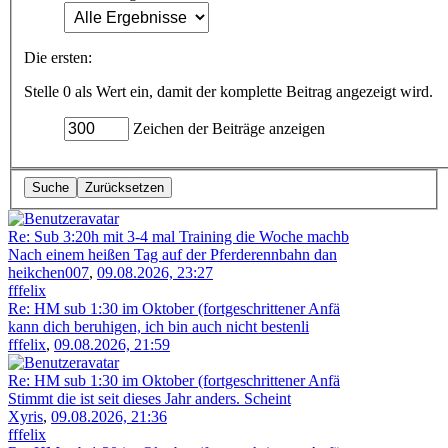
Die ersten:
Stelle 0 als Wert ein, damit der komplette Beitrag angezeigt wird.
Zeichen der Beiträge anzeigen
Re: Sub 3:20h mit 3-4 mal Training die Woche machb
Nach einem heißen Tag auf der Pferderennbahn dan
heikchen007
,
09.08.2026, 23:27
fffelix
Re: HM sub 1:30 im Oktober (fortgeschrittener Anfä
kann dich beruhigen, ich bin auch nicht bestenli
fffelix
,
09.08.2026, 21:59
Re: HM sub 1:30 im Oktober (fortgeschrittener Anfä
Stimmt die ist seit dieses Jahr anders. Scheint
Xyris
,
09.08.2026, 21:36
fffelix