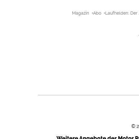
Magazin
Abo
Laufhelden: Der
©
Weitere Angebote der Motor P