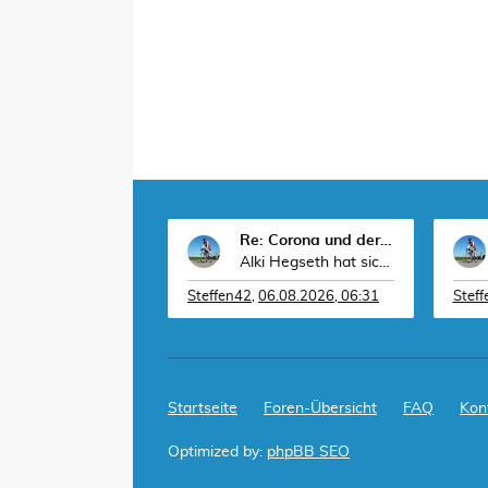
Re: Corona und der Sport
Alki Hegseth hat sich den Zorn der Orange zugezoge
Steffen42
,
06.08.2026, 06:31
Stef
Startseite
Foren-Übersicht
FAQ
Kon
Optimized by:
phpBB SEO