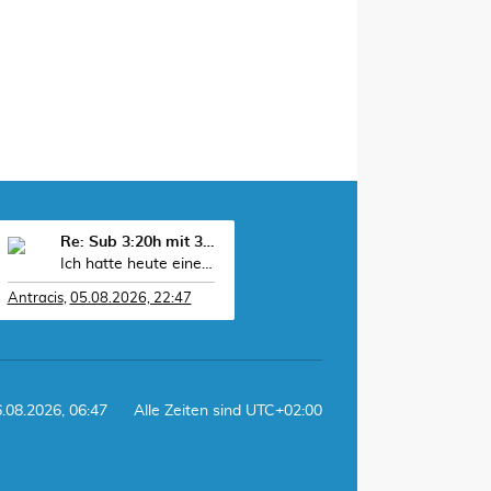
Re: Sub 3:20h mit 3-4 mal Training die Woche machb
Ich hatte heute einen langen Trailrun. 2h:20min
Antracis
,
05.08.2026, 22:47
6.08.2026, 06:47
Alle Zeiten sind
UTC+02:00