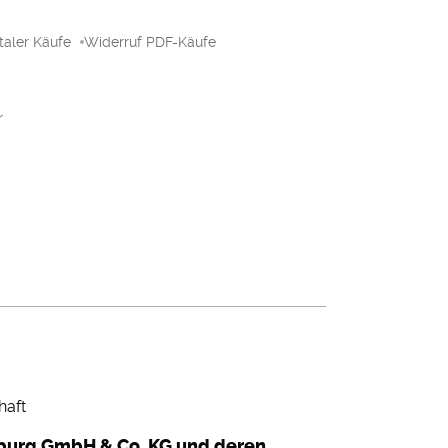
taler Käufe
Widerruf PDF-Käufe
r
haft
mburg GmbH & Co. KG und deren