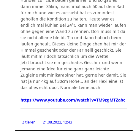
Hunden zur Elbe baden gefahren und so gab es
dann immer 35km, manchmal auch 50 auf dem Rad
für mich und wie es aussieht hat es zumindest
geholfen die Kondition zu halten. Heute war es
endlich mal kühler. Bei 24°C kann man wieder laufen
ohne gegen eine Wand zu rennen. Dori muss mit da
sie nicht alleine bleibt. Tja und dann hab ich beim
laufen geheult. Dieses kleine Dingelchen hat mir der
Himmel geschenkt oder der Farinelli geschickt. Sie
läuft mit mir doch tatsächlich um die Wette!
Jetzt braucht sie ein gescheites Geschirr und wenn
jemand eine Idee für eine ganz ganz leichte
Zugleine mit minikarabiner hat, gerne her damit. Sie
hat ja nur 4kg auf 30cm Höhe... an der Flexileine ist
das alles echt doof. Normale Leine auch
https://www.youtube.com/watch?v=TM9zgMTZabc
Zitieren
21.08.2022, 12:43