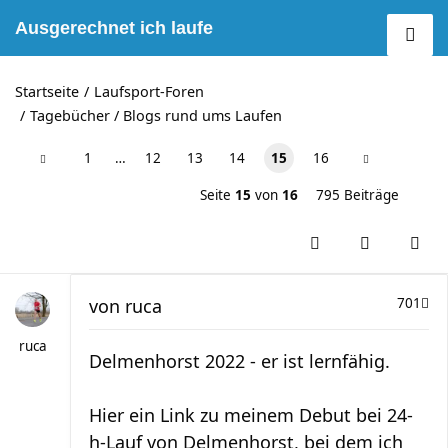
Ausgerechnet ich laufe
Startseite
Laufsport-Foren
Tagebücher / Blogs rund ums Laufen
1
…
12
13
14
15
16
Seite
15
von
16
795 Beiträge
von
ruca
701
ruca
Delmenhorst 2022 - er ist lernfähig.
Hier ein Link zu meinem Debut bei 24-
h-Lauf von Delmenhorst, bei dem ich