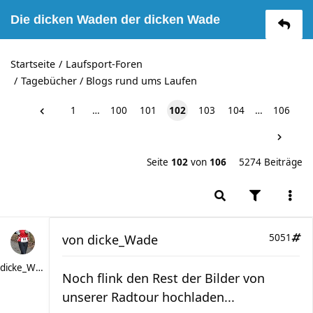
Die dicken Waden der dicken Wade
Startseite
Laufsport-Foren
Tagebücher / Blogs rund ums Laufen
1
…
100
101
102
103
104
…
106
Seite
102
von
106
5274 Beiträge
von
dicke_Wade
5051
dicke_Wade
Noch flink den Rest der Bilder von
unserer Radtour hochladen...