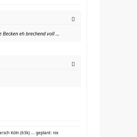
 Becken eh brechend voll ...
sch Köln (63k) ... geplant: nix