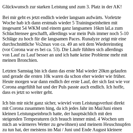
Glückwunsch zur starken Leistung und zum 3. Platz in der AK!
Bei mir geht es jetzt endlich wieder langsam aufwärts. Vorletzte
Woche hab ich dann erstmals wieder 5 Trainingseinheiten mit
insgesamt 54 WKM und einem ganz langsamen 16km laLa zum
Schlachtensee geschafft, allerdings war mein Puls immer noch 5-10
Schläge zu hoch für die langsamen Paces. Runalyze zeigt mir eine
durchschnittliche Vo2max von ca. 49 an seit dem Wiedereinstieg
(vor Corona war es bei ca. 53). Die Läufe fühlten sich allerdings
von Lauf zu Lauf besser an und ich hatte keine Probleme mehr mit
meinen Bronchien.
Letzten Samstag bin ich dann das erste Mal wieder 20km gelaufen
und gerade die ersten 10k waren da schon eher wieder wie früher.
Heute morgen war dann endlich der erste Lauf, der sich fast wie vor
Corona angefühlt hat und der Puls passte auch endlich. Ich hoffe,
dass es jetzt so weiter geht.
Ich bin mir nicht ganz sicher, wieviel vom Leistungsverlust direkt
mit Corona zusammen hing, da ich jedes Jahr im Mai/Juni einen
kleinen Leistungseinbruch hatte, der hauptsächlich mit den
steigenden Temperaturen (ich brauch immer mind. 4 Wochen um
mich an wärmeres Wetter zu gewöhnen) und meinem Heuschnupfen
zu tun hat, der meistens im Mai / Juni und Ende August kleinere