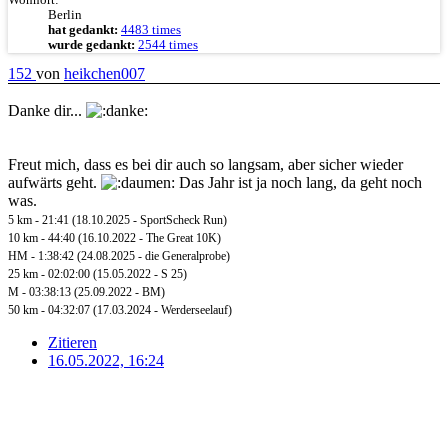
Berlin
hat gedankt:
4483 times
wurde gedankt:
2544 times
152
von
heikchen007
Danke dir...
Freut mich, dass es bei dir auch so langsam, aber sicher wieder
aufwärts geht.
Das Jahr ist ja noch lang, da geht noch
was.
5 km - 21:41 (18.10.2025 - SportScheck Run)
10 km - 44:40 (16.10.2022 - The Great 10K)
HM - 1:38:42 (24.08.2025 - die Generalprobe)
25 km - 02:02:00 (15.05.2022 - S 25)
M - 03:38:13 (25.09.2022 - BM)
50 km - 04:32:07 (17.03.2024 - Werderseelauf)
Zitieren
16.05.2022, 16:24