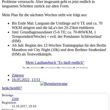
Probleme verursacht. Aber insgesamt geht es jetzt endlich in
langsamen Schritten zurück zur alten Form.
Mein Plan für die nächsten Wochen sieht wie folgt aus:
Bis Ende Mai: Langsam die Umfänge auf 6 TE und ca. 70
WKM steigern und die laLa's bei 20-25km etablieren
Juni: Grundlagenausdauer (5-6 TE; ca. 70-80WKM, 1
Tempoeinheit/Woche) + evtl. der Potsdamer Schlösserlauf
(HM)
Ab Juli: Beginn des 12-Wochen Trainingsplan für den Berlin
Marathon mit City Night (10k) und dem Berliner Straßenlauf
(HM) als Testwettkämpfe.
Mein Lauftagebuch "Es läuft endlich"
PBs:
10k
: 39:53 (7/21),
HM
: 1:27:19 (4/22),
25k:
1:49:41 (10/21),
M
: 3:09:26 (09/22)
Zitieren
16.05.2022, 13:51
heikchen007
Beiträge:
2269
Registriert:
31.10.2017, 19:43
Wohnort: