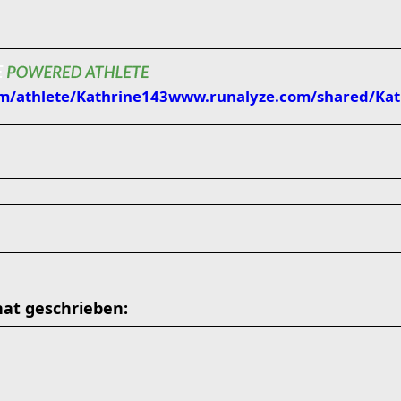
om/athlete/Kathrine143
www.runalyze.com/shared/Kat
hat geschrieben: