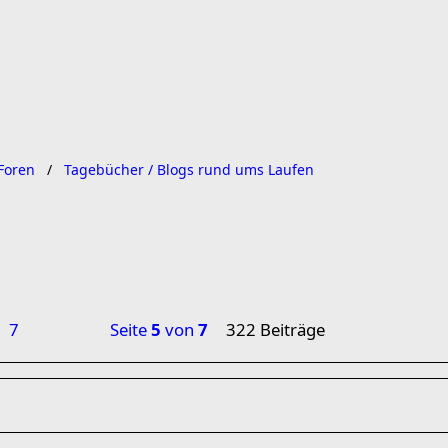
Foren
Tagebücher / Blogs rund ums Laufen
7
Seite
5
von
7
322 Beiträge