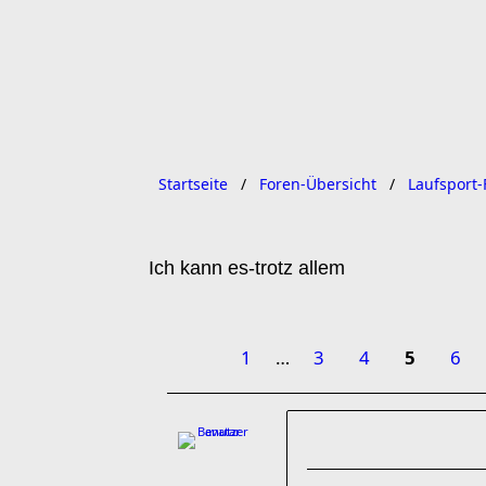
Startseite
Foren-Übersicht
Laufsport-
Ich kann es-trotz allem
1
…
3
4
5
6