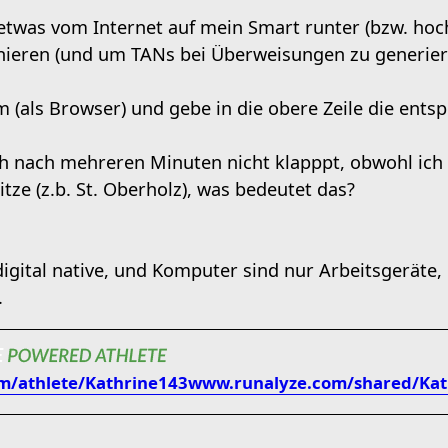
h etwas vom Internet auf mein Smart runter (bzw. hoc
nieren (und um TANs bei Überweisungen zu generier
m (als Browser) und gebe in die obere Zeile die ents
 nach mehreren Minuten nicht klapppt, obwohl ich 
ze (z.b. St. Oberholz), was bedeutet das?
 digital native, und Komputer sind nur Arbeitsgeräte,
.
om/athlete/Kathrine143
www.runalyze.com/shared/Kat