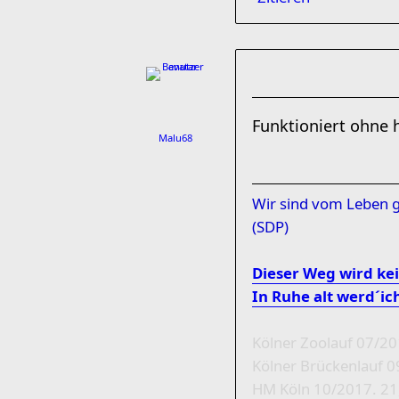
Funktioniert ohne h
Malu68
Wir sind vom Leben g
(SDP)
Dieser Weg wird kein
In Ruhe alt werd´ich 
Kölner Zoolauf 07/2
Kölner Brückenlauf 
HM Köln 10/2017. 21