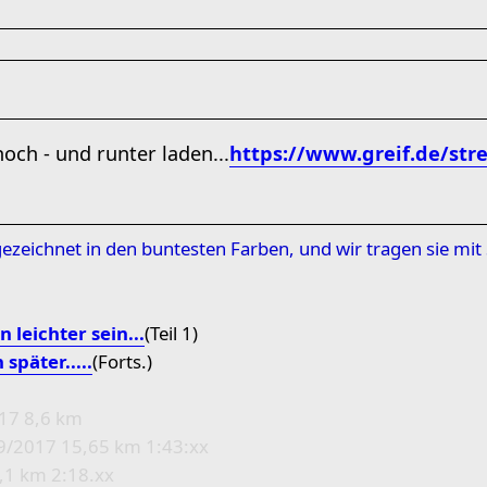
och - und runter laden...
https://www.greif.de/st
ezeichnet in den buntesten Farben, und wir tragen sie mi
 leichter sein...
(Teil 1)
später.....
(Forts.)
017 8,6 km
09/2017 15,65 km 1:43:xx
,1 km 2:18.xx