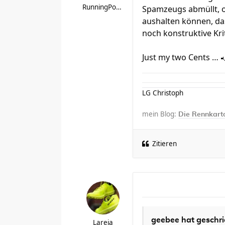
RunningPotatoe
Spamzeugs abmüllt, o
aushalten können, da
noch konstruktive Kri
Just my two Cents …
LG Christoph
mein Blog:
Die Rennkarto
Zitieren
geebee hat geschri
Lareia