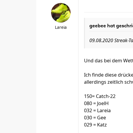
geebee hat geschri
Lareia
09.08.2020 Streak-T
Und das bei dem Wet
Ich finde diese drüc
allerdings zeitlich sc
150= Catch-22
080 = JoelH
032 = Lareia
030 = Gee
029 = Katz