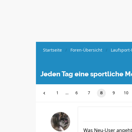
Startseite
Foren-Übersicht
Laufsport-
Jeden Tag eine sportliche M
1
…
6
7
9
10
8
Was Neu-User angeht, 