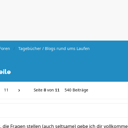
Foren
Tagebücher / Blogs rund ums Laufen
eile
11
Seite
von
540 Beiträge
8
11
die Fragen stellen (auch seltsame) gebe ich dir vollkomme