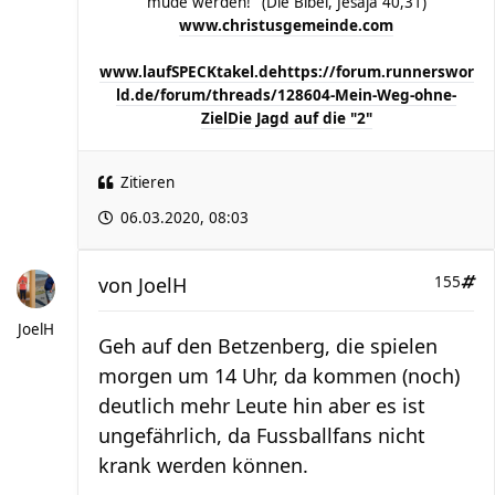
müde werden!" (Die Bibel, Jesaja 40,31)
www.christusgemeinde.com
www.laufSPECKtakel.de
https://forum.runnerswor
ld.de/forum/threads/128604-Mein-Weg-ohne-
Ziel
Die Jagd auf die "2"
Zitieren
06.03.2020, 08:03
von
JoelH
155
JoelH
Geh auf den Betzenberg, die spielen
morgen um 14 Uhr, da kommen (noch)
deutlich mehr Leute hin aber es ist
ungefährlich, da Fussballfans nicht
krank werden können.