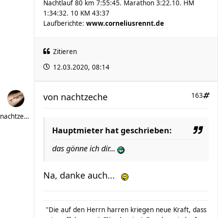
Nachtlauf 80 km 7:55:45. Marathon 3:22.10. HM
1:34:32. 10 KM 43:37
Laufberichte:
www.corneliusrennt.de
Zitieren
12.03.2020, 08:14
von
nachtzeche
163
nachtzeche
Hauptmieter hat geschrieben:
das gönne ich dir...
Na, danke auch...
"Die auf den Herrn harren kriegen neue Kraft, dass