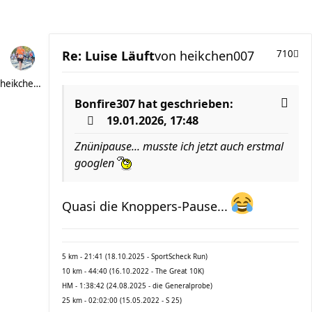
Re: Luise Läuft
von
heikchen007
710
heikchen007
Bonfire307
hat geschrieben:
19.01.2026, 17:48
Znünipause... musste ich jetzt auch erstmal
googlen
Quasi die Knoppers-Pause...
5 km - 21:41 (18.10.2025 - SportScheck Run)
10 km - 44:40 (16.10.2022 - The Great 10K)
HM - 1:38:42 (24.08.2025 - die Generalprobe)
25 km - 02:02:00 (15.05.2022 - S 25)