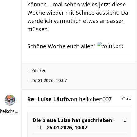
können... mal sehen wie es jetzt diese
Woche wieder mit Schnee aussieht. Da
werde ich vermutlich etwas anpassen
müssen.
Schöne Woche euch allen!
Zitieren
26.01.2026, 10:07
Re: Luise Läuft
von
heikchen007
712
heikchen007
Die blaue Luise
hat geschrieben:
26.01.2026, 10:07