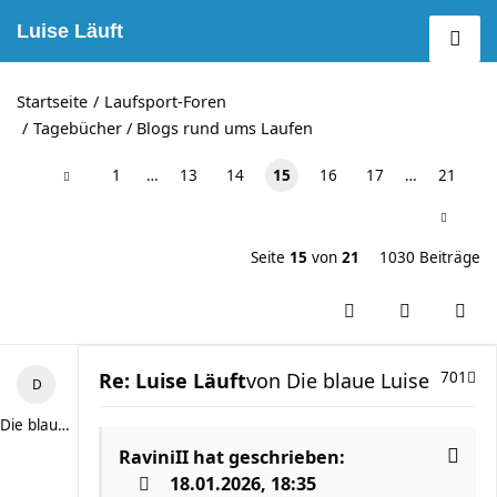
Luise Läuft
Startseite
Laufsport-Foren
Tagebücher / Blogs rund ums Laufen
1
…
13
14
15
16
17
…
21
Seite
15
von
21
1030 Beiträge
Re: Luise Läuft
von
Die blaue Luise
701
Die blaue Luise
RaviniII
hat geschrieben:
18.01.2026, 18:35