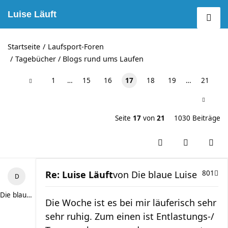
Luise Läuft
Startseite
Laufsport-Foren
Tagebücher / Blogs rund ums Laufen
1
…
15
16
17
18
19
…
21
Seite
17
von
21
1030 Beiträge
Re: Luise Läuft
von
Die blaue Luise
801
Die blaue Luise
Die Woche ist es bei mir läuferisch sehr
sehr ruhig. Zum einen ist Entlastungs-/